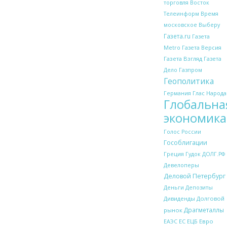
торговля
Восток
Телеинформ
Время
московское
Выберу
Газета.ru
Газета
Metro
Газета Версия
Газета Взгляд
Газета
Дело
Газпром
Геополитика
Глас Народа
Германия
Глобальна
экономика
Голос России
Гособлигации
Греция
Гудок
ДОЛГ.РФ
Девелоперы
Деловой Петербург
Деньги
Депозиты
Дивиденды
Долговой
Драгметаллы
рынок
ЕС
ЕЦБ
Евро
ЕАЭС