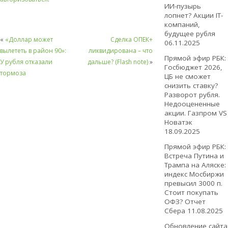
ИИ-пузырь
лопнет? Акции IT-
компаний,
будущее рубля
«
«Доллар может
Сделка ОПЕК+
06.11.2025
вылететь в район 90»:
ликвидирована – что
Прямой эфир РБК:
У рубля отказали
дальше? (Flash note)
»
Госбюджет 2026,
тормоза
ЦБ не сможет
снизить ставку?
Разворот рубля.
Недооцененные
акции. Газпром VS
Новатэк
18.09.2025
Прямой эфир РБК:
Встреча Путина и
Трампа на Аляске:
индекс Мосбиржи
превысил 3000 п.
Стоит покупать
ОФЗ? Отчет
Сбера
11.08.2025
Обновление сайта