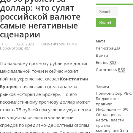
доллар: что сулят
российской валюте
самые негативные
сценарии
Мета
К. Б.
06.03.2020
Комментарии в СМИ
Регистрация
Просмотров: 407
Войти
Entries
RSS
По базовому прогнозу рубль уже достиг
Comments
RSS
максимальной точки и сейчас может
пойти в укрепление, сказал
Константин
Бушуев
, начальник отдела анализа
Записи
Прямой эфир РБК:
рынков «Открытие Брокер». По его
Бюджетное
пессимистичному прогнозу доллар может
правило.
Инфляция — 0%.
стоить 75 рублей при условии ухудшения
Обвал цен на
ситуации на рынках и увеличении
нефть, власти
спредов по кредитно-дефолтным свопам
против
манипуляций на
на развивающихся рынках. По его словам