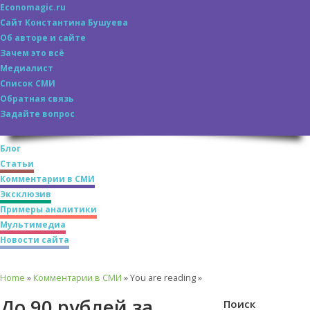
Economagic.ru
Сайт Константина Бушуева
Об авторе и сайте
Зачем это всё
Медиалист
Список СМИ
Обратная связь
Задайте вопрос
Блог
Статьи
Комментарии в СМИ
Эксклюзив
Примеры аналитики
Мультимедиа
Новости сайта
Home
»
Комментарии в СМИ
» You are reading »
До 90 рублей за
Поиск