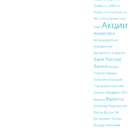
Sostav.ru
SPBit.ru
Sravni.ru
TourDom.ru
VK.ru
Агроинвестор
Акции
Азия
Аналитика
Антикризисное
управление
Аргументы и факты
Банк России
Банки
Бизнес
Биржи
Портал
Биткоин
Большой
Брокерский
Город
Бюджет
бизнес
ВТО
Валюты
Валюта
Вебинар
Ведомости
Вести
Вести FM
Вечерние Челны
Внешняя
Вклады