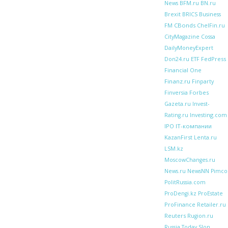
BFM.ru
News
BN.ru
Brexit
BRICS
Business
CBonds
FM
ChelFin.ru
CityMagazine
Cossa
DailyMoneyExpert
FedPress
Don24.ru
ETF
Financial One
Finanz.ru
Finparty
Forbes
Finversia
Gazeta.ru
Invest-
Investing.com
Rating.ru
IPO
IT-компании
KazanFirst
Lenta.ru
LSM.kz
MoscowChanges.ru
News.ru
NewsNN
Pimco
PolitRussia.com
ProDengi.kz
ProEstate
ProFinance
Retailer.ru
Reuters
Rugion.ru
Russia Today
Slon