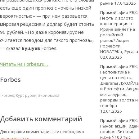
рынке
17.04.2026
есть еще один прогноз с «очень низкой
Прямой эфир РБК:
вероятностью» — при нем разовьется
Нефть и золото:
как операция в
мировая рецессия и доллар будет стоить
Иране влияет на
90 рублей. «Но даже коронавирус не
российский
считается поводом для такого прогноза»,
рынок? Акции
Роснефти,
— сказал
Бушуев
Forbes.
НОВАТЭКа, Русала
02.03.2026
Читать на Forbes.ru…
Прямой эфир РБК:
Геополитика и
цены на нефть.
Forbes
Дивгэпы ЛУКОЙЛа
и Роснефти. Акции
металлургов,
Forbes
,
Курс рубля
,
Экономика
рекорды золота и
серебра
12.01.2026
Добавить комментарий
Прямой эфир РБК:
Рынок акций: идеи
ноября. Биткоин
Для отправки комментария вам необходимо
ниже $100 тыс.
авторизоваться
.