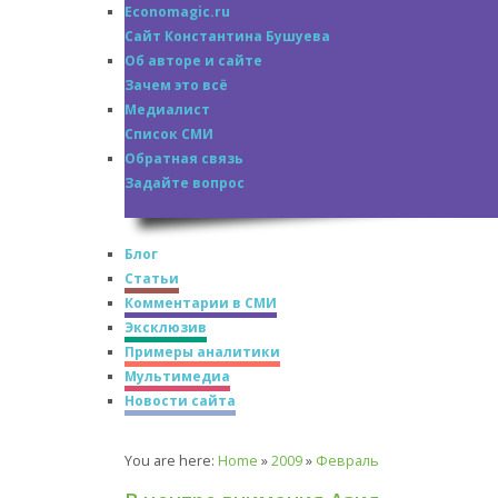
Economagic.ru
Сайт Константина Бушуева
Об авторе и сайте
Зачем это всё
Медиалист
Список СМИ
Обратная связь
Задайте вопрос
Блог
Статьи
Комментарии в СМИ
Эксклюзив
Примеры аналитики
Мультимедиа
Новости сайта
You are here:
Home
»
2009
»
Февраль