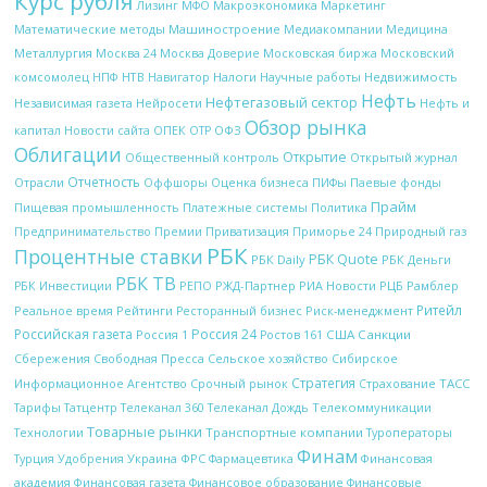
Курс рубля
Макроэкономика
Лизинг
МФО
Маркетинг
Математические методы
Машиностроение
Медиакомпании
Медицина
Металлургия
Московская биржа
Москва 24
Москва Доверие
Московский
НТВ
Налоги
Научные работы
Недвижимость
комсомолец
НПФ
Навигатор
Нефть
Нефтегазовый сектор
Независимая газета
Нейросети
Нефть и
Обзор рынка
ОПЕК
ОФЗ
капитал
Новости сайта
ОТР
Облигации
Открытие
Открытый журнал
Общественный контроль
Отчетность
Отрасли
Оффшоры
Оценка бизнеса
ПИФы
Паевые фонды
Прайм
Платежные системы
Политика
Пищевая промышленность
Природный газ
Предпринимательство
Премии
Приватизация
Приморье 24
РБК
Процентные ставки
РБК Quote
РБК Daily
РБК Деньги
РБК ТВ
РЖД-Партнер
РИА Новости
Рамблер
РБК Инвестиции
РЕПО
РЦБ
Ритейл
Рейтинги
Реальное время
Ресторанный бизнес
Риск-менеджмент
Российская газета
Россия 24
Россия 1
США
Санкции
Ростов 161
Сбережения
Свободная Пресса
Сельское хозяйство
Сибирское
Стратегия
Срочный рынок
ТАСС
Информационное Агентство
Страхование
Телекоммуникации
Тарифы
Татцентр
Телеканал 360
Телеканал Дождь
Товарные рынки
Технологии
Транспортные компании
Туроператоры
Финам
Украина
ФРС
Финансовая
Турция
Удобрения
Фармацевтика
академия
Финансовая газета
Финансовое образование
Финансовые