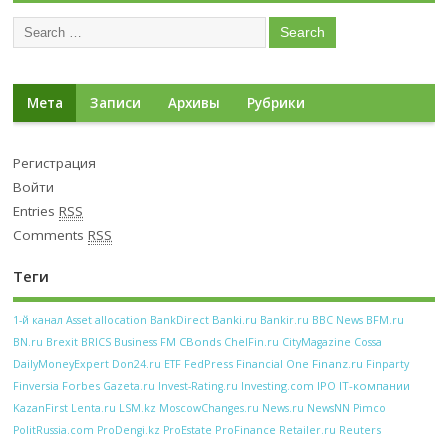
Мета
Записи
Архивы
Рубрики
Регистрация
Войти
Entries
RSS
Comments
RSS
Теги
Banki.ru
Bankir.ru
BFM.ru
1-й канал
Asset allocation
BankDirect
BBC News
CBonds
BN.ru
Brexit
BRICS
Business FM
ChelFin.ru
CityMagazine
Cossa
FedPress
Financial One
Finanz.ru
DailyMoneyExpert
Don24.ru
ETF
Finparty
Forbes
Investing.com
IPO
IT-компании
Finversia
Gazeta.ru
Invest-Rating.ru
KazanFirst
Lenta.ru
LSM.kz
MoscowChanges.ru
News.ru
NewsNN
Pimco
ProFinance
Reuters
PolitRussia.com
ProDengi.kz
ProEstate
Retailer.ru