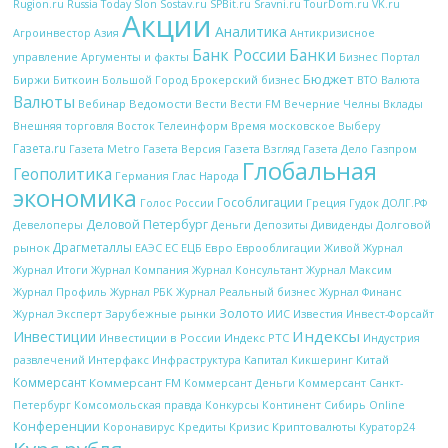
Rugion.ru
Russia Today
Slon
Sostav.ru
SPBit.ru
Sravni.ru
TourDom.ru
VK.ru
Акции
Аналитика
Антикризисное
Агроинвестор
Азия
Банк России
Банки
управление
Аргументы и факты
Бизнес Портал
Бюджет
Биржи
Биткоин
Брокерский бизнес
Большой Город
ВТО
Валюта
Валюты
Вебинар
Ведомости
Вести
Вечерние Челны
Вести FM
Вклады
Внешняя торговля
Восток Телеинформ
Время московское
Выберу
Газета.ru
Газета Metro
Газета Версия
Газета Взгляд
Газета Дело
Газпром
Глобальная
Геополитика
Глас Народа
Германия
экономика
Гособлигации
Греция
Гудок
Голос России
ДОЛГ.РФ
Деловой Петербург
Девелоперы
Деньги
Дивиденды
Долговой
Депозиты
Драгметаллы
рынок
ЕС
ЕЦБ
Евро
Еврооблигации
ЕАЭС
Живой Журнал
Журнал Итоги
Журнал Компания
Журнал Консультант
Журнал Максим
Журнал Профиль
Журнал РБК
Журнал Реальный бизнес
Журнал Финанс
Золото
Журнал Эксперт
Зарубежные рынки
Известия
ИИС
Инвест-Форсайт
Индексы
Инвестиции
Инвестиции в России
Индекс РТС
Индустрия
Интерфакс
Капитал
Китай
развлечений
Инфраструктура
Кикшеринг
Коммерсант
Коммерсант FM
Коммерсант Деньги
Коммерсант Санкт-
Петербург
Комсомольская правда
Конкурсы
Континент Сибирь Online
Конференции
Кредиты
Кризис
Криптовалюты
Коронавирус
Куратор24