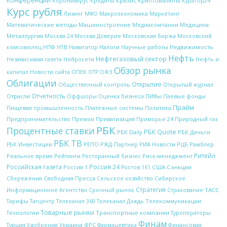
Конференции
Кредиты
Кризис
Криптовалюты
Коронавирус
Куратор24
Курс рубля
Макроэкономика
Лизинг
МФО
Маркетинг
Математические методы
Машиностроение
Медиакомпании
Медицина
Металлургия
Московская биржа
Москва 24
Москва Доверие
Московский
НТВ
Налоги
Научные работы
Недвижимость
комсомолец
НПФ
Навигатор
Нефть
Нефтегазовый сектор
Независимая газета
Нейросети
Нефть и
Обзор рынка
ОПЕК
ОФЗ
капитал
Новости сайта
ОТР
Облигации
Открытие
Открытый журнал
Общественный контроль
Отчетность
Отрасли
Оффшоры
Оценка бизнеса
ПИФы
Паевые фонды
Прайм
Платежные системы
Политика
Пищевая промышленность
Природный газ
Предпринимательство
Премии
Приватизация
Приморье 24
РБК
Процентные ставки
РБК Quote
РБК Daily
РБК Деньги
РБК ТВ
РЖД-Партнер
РИА Новости
Рамблер
РБК Инвестиции
РЕПО
РЦБ
Ритейл
Рейтинги
Реальное время
Ресторанный бизнес
Риск-менеджмент
Российская газета
Россия 24
Россия 1
США
Санкции
Ростов 161
Сбережения
Свободная Пресса
Сельское хозяйство
Сибирское
Стратегия
Срочный рынок
ТАСС
Информационное Агентство
Страхование
Телекоммуникации
Тарифы
Татцентр
Телеканал 360
Телеканал Дождь
Товарные рынки
Технологии
Транспортные компании
Туроператоры
Финам
Украина
ФРС
Финансовая
Турция
Удобрения
Фармацевтика