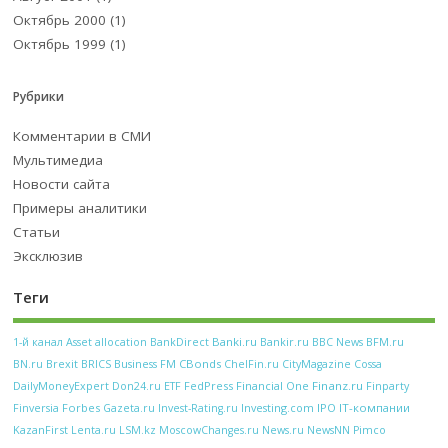
Октябрь 2000
(1)
Октябрь 1999
(1)
Рубрики
Комментарии в СМИ
Мультимедиа
Новости сайта
Примеры аналитики
Статьи
Эксклюзив
Теги
Banki.ru
Bankir.ru
BFM.ru
1-й канал
Asset allocation
BankDirect
BBC News
CBonds
BN.ru
Brexit
BRICS
Business FM
ChelFin.ru
CityMagazine
Cossa
FedPress
Financial One
Finanz.ru
DailyMoneyExpert
Don24.ru
ETF
Finparty
Forbes
Investing.com
IPO
IT-компании
Finversia
Gazeta.ru
Invest-Rating.ru
KazanFirst
Lenta.ru
LSM.kz
MoscowChanges.ru
News.ru
NewsNN
Pimco