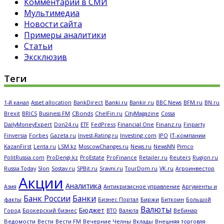
Комментарии в СМИ
Мультимедиа
Новости сайта
Примеры аналитики
Статьи
Эксклюзив
Теги
Banki.ru
Bankir.ru
BFM.ru
1-й канал
Asset allocation
BankDirect
BBC News
BN.ru
CBonds
Brexit
BRICS
Business FM
ChelFin.ru
CityMagazine
Cossa
FedPress
Financial One
Finanz.ru
DailyMoneyExpert
Don24.ru
ETF
Finparty
Forbes
Investing.com
IPO
IT-компании
Finversia
Gazeta.ru
Invest-Rating.ru
KazanFirst
Lenta.ru
LSM.kz
MoscowChanges.ru
News.ru
NewsNN
Pimco
ProFinance
Reuters
PolitRussia.com
ProDengi.kz
ProEstate
Retailer.ru
Rugion.ru
Russia Today
Slon
Sostav.ru
SPBit.ru
Sravni.ru
TourDom.ru
VK.ru
Агроинвестор
Акции
Аналитика
Антикризисное управление
Азия
Аргументы и
Банк России
Банки
Биржи
Биткоин
факты
Бизнес Портал
Большой
Валюты
Бюджет
Брокерский бизнес
Вебинар
Город
ВТО
Валюта
Ведомости
Вести
Вечерние Челны
Внешняя торговля
Вести FM
Вклады