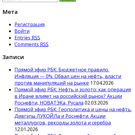
for:
Мета
Регистрация
Войти
Entries
RSS
Comments
RSS
Записи
Прямой эфир РБК: Бюджетное правило.
Инфляция — 0%. Обвал цен на нефть, власти
против манипуляций на рынке
17.04.2026
Прямой эфир РБК: Нефть и золото: как операция
в Иране влияет на российский рынок? Акции
Роснефти, НОВАТЭКа, Русала
02.03.2026
Прямой эфир РБК: Геополитика и цены на нефть.
Дивгэпы ЛУКОЙЛа и Роснефти. Акции
металлургов, рекорды золота и серебра
12.01.2026