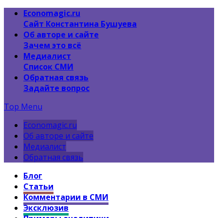
Economagic.ru
Сайт Константина Бушуева
Об авторе и сайте
Зачем это всё
Медиалист
Список СМИ
Обратная связь
Задайте вопрос
Top Menu
Economagic.ru
Об авторе и сайте
Медиалист
Обратная связь
Блог
Статьи
Комментарии в СМИ
Эксклюзив