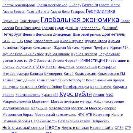
Газета.ru
Газета Metro
Восток Телеинформ
Время московское
Выберу
Геополитика
Газета Версия
Газета Взгляд
Газета Дело
Газпром
Глобальная экономика
Глас Народа
Германия
Голос
Гособлигации
Деловой
Греция
Гудок
Девелоперы
России
ДОЛГ.РФ
Петербург
Драгметаллы
Деньги
Дивиденды
Долговой рынок
Депозиты
ЕС
ЕЦБ
Евро
Еврооблигации
Журнал Итоги
ЕАЭС
Живой Журнал
Журнал
Журнал Профиль
Компания
Журнал Консультант
Журнал Максим
Журнал РБК
Журнал Эксперт
Зарубежные
Журнал Реальный бизнес
Журнал Финанс
Инвестиции
Золото
рынки
Известия
Инвестиции в
ИИС
Инвест-Форсайт
Индексы
России
Индекс РТС
Интерфакс
Индустрия развлечений
Коммерсант
Капитал
Китай
Коммерсант FM
Инфраструктура
Кикшеринг
Коммерсант Деньги
Коммерсант Санкт-Петербург
Комсомольская правда
Конференции
Кредиты
Конкурсы
Континент Сибирь Online
Коронавирус
Курс рубля
Кризис
Криптовалюты
Куратор24
Лизинг
МФО
Макроэкономика
Математические методы
Машиностроение
Маркетинг
Металлургия
Медиакомпании
Медицина
Москва 24
Москва Доверие
Московская биржа
НТВ
Налоги
Московский комсомолец
НПФ
Навигатор
Научные работы
Недвижимость
Независимая газета
Нейросети
Нефть
Нефтегазовый сектор
ОПЕК
Нефть и капитал
Новости сайта
ОТР