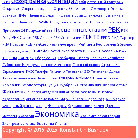
Обзор рынка
Облигации
ОФЗ
Общественный контроль
Открытие
Отчетность
Открытый журнал
Отрасли
Оффшоры
Оценка
Платежные
бизнеса
ПИФы
Паевые фонды
Пищевая промышленность
Прайм
системы
Политика
Предпринимательство
Премии
Приватизация
РБК
Процентные ставки
Природный газ
РБК
Приморье 24
РБК ТВ
РБК Quote
Daily
РБК Деньги
РЖД-Партнер
РБК Инвестиции
РЕПО
РИА Новости
Рамблер
Рейтинги
РЦБ
Реальное время
Ресторанный бизнес
Ритейл
Российская газета
Россия 24
Россия 1
Риск-менеджмент
Ростов
США
Санкции
Сбережения
Свободная Пресса
Сельское хозяйство
161
Стратегия
Срочный рынок
Сибирское Информационное Агентство
ТАСС
Страхование
Тарифы
Татцентр
Телеканал 360
Телеканал Дождь
Товарные рынки
Телекоммуникации
Технологии
Транспортные
компании
Туроператоры
Украина
ФРС
Турция
Удобрения
Фармацевтика
Финам
Финансовая академия
Финансовая газета
Финансовое
Финмаркет
образование
Финансовые компании
Финансовый директор
Фондовый рынок
Цветные
Фонды
Фьючерсы
Хеджирование
Химия
Экономика
металлы
Экология
Экономическая теория
Электроэнергетика
Эмитенты
Япония
Copyright © 2015-2025. Konstantin Bushuev