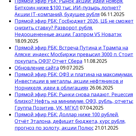
Прямой эфир РБК: Рынок акций: идеи ноября.
Биткоин ниже $100 тыс. ИИ-пузырь лопнет?
Акции IT-компаний, будущее рубля
06.11.2025
Прямой эфир РБК: Госбюджет 2026, ЦБ не сможет
снизить ставку? Разворот рубля.
Недооцененные акции. Газпром VS Новатэк
18.09.2025
Прямой эфир РБК: Встреча Путина и Трампа на
Аляске: индекс Мосбиржи превысил 3000 п. Стоит
покупать ОФЗ? Отчет Сбера
11.08.2025
Обновление сайта
09.07.2025
Прямой эфир РБК: ОФЗ и платина на максимумах.
Инвестиции в металлы, акции нефтяников и
Норникеля, идеи в облигациях
26.06.2025
Прямой эфир РБК: Рынки снова падают. Рецессия
близко? Нефть на минимуме. ОФЗ, рубль, отчеты:
Группа Позитив, VK, МГКЛ
07.04.2025
Прямой эфир РБК: Доллар ниже 100 рублей.
Отчёт Эталона, дефицит бюджета, курс рубля,
прогноз по золоту, акции Полюс
21.01.2025