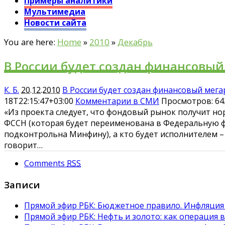
Примеры аналитики
Мультимедиа
Новости сайта
You are here:
Home
»
2010
»
Декабрь
В России будет создан финансовый
К. Б.
20.12.2010
В России будет создан финансовый мега
18T22:15:47+03:00
Комментарии в СМИ
Просмотров: 64
«Из проекта следует, что фондовый рынок получит н
ФССН (которая будет переименована в Федеральную 
подконтрольна Минфину), а кто будет исполнителем – 
говорит…
Comments
RSS
Записи
Прямой эфир РБК: Бюджетное правило. Инфляция 
Прямой эфир РБК: Нефть и золото: как операция 