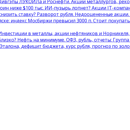
 Дивгэпы ЛУКОЙЛа и Роснефти. Акции металлургов, реко
коин ниже $100 тыс. ИИ-пузырь лопнет? Акции IT-компа
снизить ставку? Разворот рубля. Недооцененные акции.
яске: индекс Мосбиржи превысил 3000 п. Стоит покупат
Инвестиции в металлы, акции нефтяников и Норникеля,
близко? Нефть на минимуме. ОФЗ, рубль, отчеты: Группа
Эталона, дефицит бюджета, курс рубля, прогноз по зол