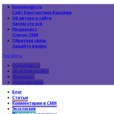
Economagic.ru
Сайт Константина Бушуева
Об авторе и сайте
Зачем это всё
Медиалист
Список СМИ
Обратная связь
Задайте вопрос
Top Menu
Economagic.ru
Об авторе и сайте
Медиалист
Обратная связь
Блог
Статьи
Комментарии в СМИ
Эксклюзив