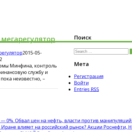
Поиск
 мегарегулятор
Search
регулятор
2015-05-
for:
2
Мета
ормы Минфина, контроль
финансовую службу и
Регистрация
пока неизвестно, –
Войти
Entries
RSS
— 0%. Обвал цен на нефть, власти против манипуляций
в Иране влияет на российский рынок? Акции Роснефти, 