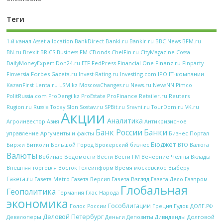
Теги
Banki.ru
Bankir.ru
BFM.ru
1-й канал
Asset allocation
BankDirect
BBC News
CBonds
BN.ru
Brexit
BRICS
Business FM
ChelFin.ru
CityMagazine
Cossa
FedPress
Financial One
Finanz.ru
DailyMoneyExpert
Don24.ru
ETF
Finparty
Forbes
Investing.com
IPO
IT-компании
Finversia
Gazeta.ru
Invest-Rating.ru
KazanFirst
Lenta.ru
LSM.kz
MoscowChanges.ru
News.ru
NewsNN
Pimco
ProFinance
Reuters
PolitRussia.com
ProDengi.kz
ProEstate
Retailer.ru
Rugion.ru
Russia Today
Slon
Sostav.ru
SPBit.ru
Sravni.ru
TourDom.ru
VK.ru
Акции
Аналитика
Антикризисное
Агроинвестор
Азия
Банк России
Банки
управление
Аргументы и факты
Бизнес Портал
Бюджет
Биржи
Биткоин
Брокерский бизнес
Большой Город
ВТО
Валюта
Валюты
Вебинар
Ведомости
Вести
Вечерние Челны
Вести FM
Вклады
Внешняя торговля
Восток Телеинформ
Время московское
Выберу
Газета.ru
Газета Metro
Газета Версия
Газета Взгляд
Газета Дело
Газпром
Глобальная
Геополитика
Глас Народа
Германия
экономика
Гособлигации
Греция
Гудок
Голос России
ДОЛГ.РФ
Деловой Петербург
Девелоперы
Деньги
Дивиденды
Долговой
Депозиты