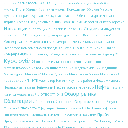
Драгметаллы
рынок
ЕС
ЕЦБ
Евро
Еврооблигации
ЕАЭС
Живой Журнал
Журнал Итоги
Журнал Компания
Журнал Консультант
Журнал Максим
Журнал Профиль
Журнал РБК
Журнал Реальный бизнес
Журнал Финанс
Золото
Журнал Эксперт
Зарубежные рынки
Известия
ИИС
Инвест-Форсайт
Индексы
Инвестиции
Инвестиции в России
Индекс РТС
Индустрия
Интерфакс
Капитал
Китай
развлечений
Инфраструктура
Кикшеринг
Коммерсант
Коммерсант FM
Коммерсант Деньги
Коммерсант Санкт-
Петербург
Комсомольская правда
Конкурсы
Континент Сибирь Online
Конференции
Кредиты
Кризис
Криптовалюты
Коронавирус
Куратор24
Курс рубля
Макроэкономика
Лизинг
МФО
Маркетинг
Математические методы
Машиностроение
Медиакомпании
Медицина
Металлургия
Московская биржа
Москва 24
Москва Доверие
Московский
НТВ
Налоги
Научные работы
Недвижимость
комсомолец
НПФ
Навигатор
Нефть
Нефтегазовый сектор
Независимая газета
Нейросети
Нефть и
Обзор рынка
ОПЕК
ОФЗ
капитал
Новости сайта
ОТР
Облигации
Открытие
Открытый журнал
Общественный контроль
Отчетность
Отрасли
Оффшоры
Оценка бизнеса
ПИФы
Паевые фонды
Прайм
Платежные системы
Политика
Пищевая промышленность
Природный газ
Предпринимательство
Премии
Приватизация
Приморье 24
РБК
Процентные ставки