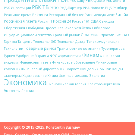
РБК Quote
РБК Daily
РБК Деньги
РБК ТВ
РЖД-Партнер
РИА Новости
Рамблер
РБК Инвестиции
РЕПО
РЦБ
Ритейл
Рейтинги
Реальное время
Ресторанный бизнес
Риск-менеджмент
Российская газета
Россия 24
Россия 1
США
Санкции
Ростов 161
Сбережения
Свободная Пресса
Сельское хозяйство
Сибирское
Стратегия
Срочный рынок
ТАСС
Информационное Агентство
Страхование
Телекоммуникации
Тарифы
Татцентр
Телеканал 360
Телеканал Дождь
Товарные рынки
Технологии
Транспортные компании
Туроператоры
Финам
Украина
ФРС
Финансовая
Турция
Удобрения
Фармацевтика
академия
Финансовая газета
Финансовое образование
Финансовые
Финмаркет
Фондовый рынок
компании
Финансовый директор
Фонды
Цветные металлы
Фьючерсы
Хеджирование
Химия
Экология
Экономика
Электроэнергетика
Экономическая теория
Эмитенты
Япония
Copyright © 2015-2025. Konstantin Bushuev
Блог
Статьи
Комментарии в СМИ
Эксклюзив