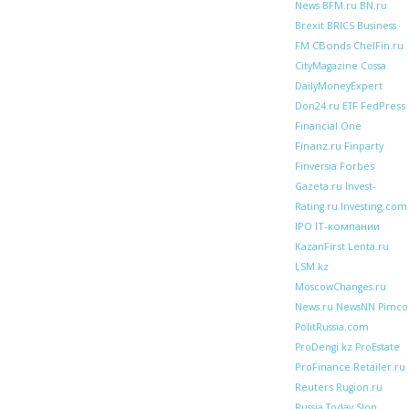
BFM.ru
News
BN.ru
Brexit
BRICS
Business
CBonds
FM
ChelFin.ru
CityMagazine
Cossa
DailyMoneyExpert
FedPress
Don24.ru
ETF
Financial One
Finanz.ru
Finparty
Forbes
Finversia
Gazeta.ru
Invest-
Investing.com
Rating.ru
IPO
IT-компании
KazanFirst
Lenta.ru
LSM.kz
MoscowChanges.ru
News.ru
NewsNN
Pimco
PolitRussia.com
ProDengi.kz
ProEstate
ProFinance
Retailer.ru
Reuters
Rugion.ru
Russia Today
Slon