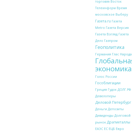
торговля
Восток
Телеинформ
Время
московское
Выберу
Газета.ru
Газета
Metro
Газета Версия
Газета Взгляд
Газета
Дело
Газпром
Геополитика
Глас Народа
Германия
Глобальна
экономика
Голос России
Гособлигации
Греция
Гудок
ДОЛГ.РФ
Девелоперы
Деловой Петербург
Деньги
Депозиты
Дивиденды
Долговой
Драгметаллы
рынок
ЕС
ЕЦБ
Евро
ЕАЭС