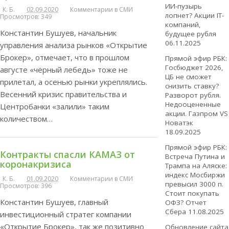
ИИ-пузырь
К. Б.
02.09.2020
Комментарии в СМИ
лопнет? Акции IT-
Просмотров: 349
компаний,
Константин Бушуев, начальник
будущее рубля
06.11.2025
управления анализа рынков «Открытие
Брокер», отмечает, что в прошлом
Прямой эфир РБК:
Госбюджет 2026,
августе «чёрный лебедь» тоже не
ЦБ не сможет
прилетал, а осенью рынки укреплялись.
снизить ставку?
Весенний кризис правительства и
Разворот рубля.
Недооцененные
Центробанки «залили» таким
акции. Газпром VS
количеством…
Новатэк
18.09.2025
Прямой эфир РБК:
Контракты спасли КАМАЗ от
Встреча Путина и
коронакризиса
Трампа на Аляске:
индекс Мосбиржи
К. Б.
01.09.2020
Комментарии в СМИ
превысил 3000 п.
Просмотров: 396
Стоит покупать
Константин Бушуев, главный
ОФЗ? Отчет
Сбера
11.08.2025
инвестиционный стратег компании
«Открытие Брокер», так же позитивно
Обновление сайта