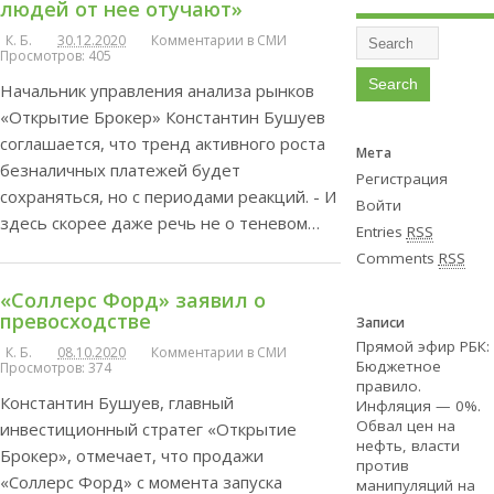
людей от нее отучают»
К. Б.
30.12.2020
Комментарии в СМИ
Просмотров: 405
Начальник управления анализа рынков
«Открытие Брокер» Константин Бушуев
соглашается, что тренд активного роста
Мета
безналичных платежей будет
Регистрация
сохраняться, но с периодами реакций. - И
Войти
здесь скорее даже речь не о теневом…
Entries
RSS
Comments
RSS
«Соллерс Форд» заявил о
превосходстве
Записи
Прямой эфир РБК:
К. Б.
08.10.2020
Комментарии в СМИ
Бюджетное
Просмотров: 374
правило.
Константин Бушуев, главный
Инфляция — 0%.
Обвал цен на
инвестиционный стратег «Открытие
нефть, власти
Брокер», отмечает, что продажи
против
«Соллерс Форд» с момента запуска
манипуляций на