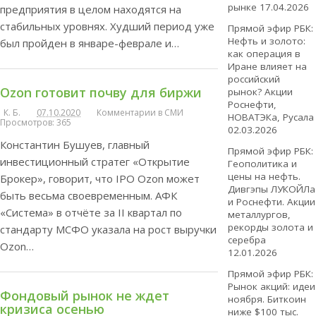
рынке
17.04.2026
предприятия в целом находятся на
стабильных уровнях. Худший период уже
Прямой эфир РБК:
Нефть и золото:
был пройден в январе-феврале и…
как операция в
Иране влияет на
российский
Ozon готовит почву для биржи
рынок? Акции
Роснефти,
К. Б.
07.10.2020
Комментарии в СМИ
НОВАТЭКа, Русала
Просмотров: 365
02.03.2026
Константин Бушуев, главный
Прямой эфир РБК:
инвестиционный стратег «Открытие
Геополитика и
цены на нефть.
Брокер», говорит, что IPO Ozon может
Дивгэпы ЛУКОЙЛа
быть весьма своевременным. АФК
и Роснефти. Акции
«Система» в отчёте за II квартал по
металлургов,
рекорды золота и
стандарту МСФО указала на рост выручки
серебра
Ozon…
12.01.2026
Прямой эфир РБК:
Рынок акций: идеи
Фондовый рынок не ждет
ноября. Биткоин
кризиса осенью
ниже $100 тыс.