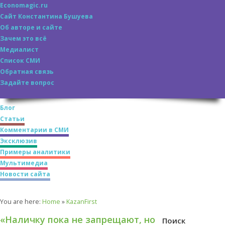
Economagic.ru
Сайт Константина Бушуева
Об авторе и сайте
Зачем это всё
Медиалист
Список СМИ
Обратная связь
Задайте вопрос
Блог
Статьи
Комментарии в СМИ
Эксклюзив
Примеры аналитики
Мультимедиа
Новости сайта
You are here:
Home
»
KazanFirst
«Наличку пока не запрещают, но
Поиск