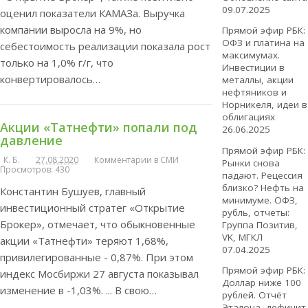
09.07.2025
оценил показатели КАМАЗа. Выручка
компании выросла на 9%, но
Прямой эфир РБК:
ОФЗ и платина на
себестоимость реализации показала рост
максимумах.
только на 1,0% г/г, что
Инвестиции в
конвертировалось…
металлы, акции
нефтяников и
Норникеля, идеи в
облигациях
Акции «Татнефти» попали под
26.06.2025
давление
Прямой эфир РБК:
К. Б.
27.08.2020
Комментарии в СМИ
Рынки снова
Просмотров: 430
падают. Рецессия
близко? Нефть на
Константин Бушуев, главный
минимуме. ОФЗ,
инвестиционный стратег «Открытие
рубль, отчеты:
Брокер», отмечает, что обыкновенные
Группа Позитив,
VK, МГКЛ
акции «Татнефти» теряют 1,68%,
07.04.2025
привилегированные - 0,87%. При этом
Прямой эфир РБК:
индекс Мосбиржи 27 августа показывал
Доллар ниже 100
изменение в -1,03%. ... В свою…
рублей. Отчёт
Эталона, дефицит