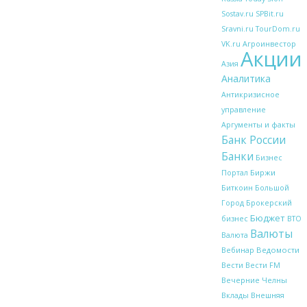
Sostav.ru
SPBit.ru
Sravni.ru
TourDom.ru
VK.ru
Агроинвестор
Акции
Азия
Аналитика
Антикризисное
управление
Аргументы и факты
Банк России
Банки
Бизнес
Биржи
Портал
Биткоин
Большой
Брокерский
Город
Бюджет
бизнес
ВТО
Валюты
Валюта
Вебинар
Ведомости
Вести
Вести FM
Вечерние Челны
Внешняя
Вклады