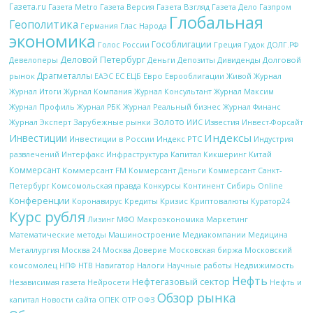
Газета.ru
Газета Metro
Газета Версия
Газета Взгляд
Газета Дело
Газпром
Глобальная
Геополитика
Глас Народа
Германия
экономика
Гособлигации
Греция
Гудок
Голос России
ДОЛГ.РФ
Деловой Петербург
Девелоперы
Деньги
Дивиденды
Долговой
Депозиты
Драгметаллы
рынок
ЕС
ЕЦБ
Евро
Еврооблигации
ЕАЭС
Живой Журнал
Журнал Итоги
Журнал Компания
Журнал Консультант
Журнал Максим
Журнал Профиль
Журнал РБК
Журнал Реальный бизнес
Журнал Финанс
Золото
Журнал Эксперт
Зарубежные рынки
Известия
ИИС
Инвест-Форсайт
Индексы
Инвестиции
Инвестиции в России
Индекс РТС
Индустрия
Интерфакс
Капитал
Китай
развлечений
Инфраструктура
Кикшеринг
Коммерсант
Коммерсант FM
Коммерсант Деньги
Коммерсант Санкт-
Петербург
Комсомольская правда
Конкурсы
Континент Сибирь Online
Конференции
Кредиты
Кризис
Криптовалюты
Коронавирус
Куратор24
Курс рубля
Макроэкономика
Лизинг
МФО
Маркетинг
Математические методы
Машиностроение
Медиакомпании
Медицина
Металлургия
Московская биржа
Москва 24
Москва Доверие
Московский
НТВ
Налоги
Научные работы
Недвижимость
комсомолец
НПФ
Навигатор
Нефть
Нефтегазовый сектор
Независимая газета
Нейросети
Нефть и
Обзор рынка
ОПЕК
ОФЗ
капитал
Новости сайта
ОТР