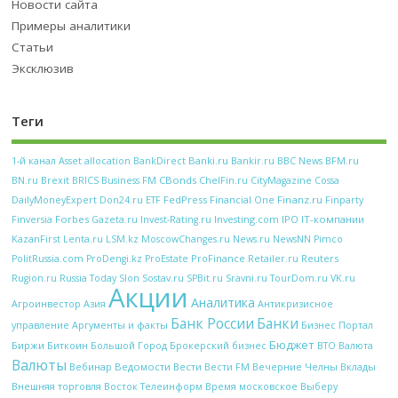
Новости сайта
Примеры аналитики
Статьи
Эксклюзив
Теги
Banki.ru
Bankir.ru
BFM.ru
1-й канал
Asset allocation
BankDirect
BBC News
CBonds
BN.ru
Brexit
BRICS
Business FM
ChelFin.ru
CityMagazine
Cossa
FedPress
Financial One
Finanz.ru
DailyMoneyExpert
Don24.ru
ETF
Finparty
Forbes
Investing.com
IPO
IT-компании
Finversia
Gazeta.ru
Invest-Rating.ru
KazanFirst
Lenta.ru
LSM.kz
MoscowChanges.ru
News.ru
NewsNN
Pimco
ProFinance
Reuters
PolitRussia.com
ProDengi.kz
ProEstate
Retailer.ru
Rugion.ru
Russia Today
Slon
Sostav.ru
SPBit.ru
Sravni.ru
TourDom.ru
VK.ru
Акции
Аналитика
Антикризисное
Агроинвестор
Азия
Банк России
Банки
управление
Аргументы и факты
Бизнес Портал
Бюджет
Биржи
Биткоин
Брокерский бизнес
Большой Город
ВТО
Валюта
Валюты
Вебинар
Ведомости
Вести
Вечерние Челны
Вести FM
Вклады
Внешняя торговля
Восток Телеинформ
Время московское
Выберу