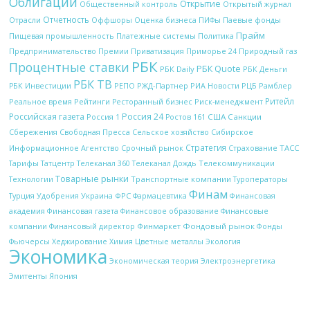
Облигации
Открытие
Открытый журнал
Общественный контроль
Отчетность
Отрасли
Оффшоры
Оценка бизнеса
ПИФы
Паевые фонды
Прайм
Платежные системы
Политика
Пищевая промышленность
Природный газ
Предпринимательство
Премии
Приватизация
Приморье 24
РБК
Процентные ставки
РБК Quote
РБК Daily
РБК Деньги
РБК ТВ
РЖД-Партнер
РИА Новости
Рамблер
РБК Инвестиции
РЕПО
РЦБ
Ритейл
Рейтинги
Реальное время
Ресторанный бизнес
Риск-менеджмент
Российская газета
Россия 24
Россия 1
США
Санкции
Ростов 161
Сбережения
Свободная Пресса
Сельское хозяйство
Сибирское
Стратегия
Срочный рынок
ТАСС
Информационное Агентство
Страхование
Телекоммуникации
Тарифы
Татцентр
Телеканал 360
Телеканал Дождь
Товарные рынки
Технологии
Транспортные компании
Туроператоры
Финам
Украина
ФРС
Финансовая
Турция
Удобрения
Фармацевтика
академия
Финансовая газета
Финансовое образование
Финансовые
Финмаркет
Фондовый рынок
компании
Финансовый директор
Фонды
Цветные металлы
Фьючерсы
Хеджирование
Химия
Экология
Экономика
Электроэнергетика
Экономическая теория
Эмитенты
Япония