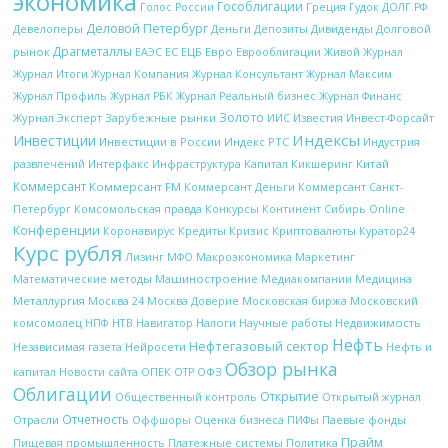
экономика
Гособлигации
Греция
Гудок
Голос России
ДОЛГ.РФ
Деловой Петербург
Девелоперы
Деньги
Дивиденды
Долговой
Депозиты
Драгметаллы
рынок
ЕС
ЕЦБ
Евро
Еврооблигации
ЕАЭС
Живой Журнал
Журнал Итоги
Журнал Компания
Журнал Консультант
Журнал Максим
Журнал Профиль
Журнал РБК
Журнал Реальный бизнес
Журнал Финанс
Золото
Журнал Эксперт
Зарубежные рынки
Известия
ИИС
Инвест-Форсайт
Индексы
Инвестиции
Инвестиции в России
Индекс РТС
Индустрия
Интерфакс
Капитал
Китай
развлечений
Инфраструктура
Кикшеринг
Коммерсант
Коммерсант FM
Коммерсант Деньги
Коммерсант Санкт-
Петербург
Комсомольская правда
Конкурсы
Континент Сибирь Online
Конференции
Кредиты
Кризис
Криптовалюты
Коронавирус
Куратор24
Курс рубля
Макроэкономика
Лизинг
МФО
Маркетинг
Математические методы
Машиностроение
Медиакомпании
Медицина
Металлургия
Московская биржа
Москва 24
Москва Доверие
Московский
НТВ
Налоги
Научные работы
Недвижимость
комсомолец
НПФ
Навигатор
Нефть
Нефтегазовый сектор
Независимая газета
Нейросети
Нефть и
Обзор рынка
ОПЕК
ОФЗ
капитал
Новости сайта
ОТР
Облигации
Открытие
Открытый журнал
Общественный контроль
Отчетность
Отрасли
Оффшоры
Оценка бизнеса
ПИФы
Паевые фонды
Прайм
Платежные системы
Политика
Пищевая промышленность