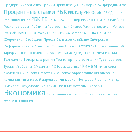
Природный газ
Предпринимательство
Премии
Приватизация
Приморье 24
РБК
Процентные ставки
РБК Quote
РБК Daily
РБК Деньги
РБК ТВ
РЖД-Партнер
РИА Новости
Рамблер
РБК Инвестиции
РЕПО
РЦБ
Ритейл
Рейтинги
Реальное время
Ресторанный бизнес
Риск-менеджмент
Российская газета
Россия 24
Россия 1
США
Санкции
Ростов 161
Сбережения
Свободная Пресса
Сельское хозяйство
Сибирское
Стратегия
Срочный рынок
ТАСС
Информационное Агентство
Страхование
Телекоммуникации
Тарифы
Татцентр
Телеканал 360
Телеканал Дождь
Товарные рынки
Технологии
Транспортные компании
Туроператоры
Финам
Украина
ФРС
Финансовая
Турция
Удобрения
Фармацевтика
академия
Финансовая газета
Финансовое образование
Финансовые
Финмаркет
Фондовый рынок
компании
Финансовый директор
Фонды
Цветные металлы
Фьючерсы
Хеджирование
Химия
Экология
Экономика
Электроэнергетика
Экономическая теория
Эмитенты
Япония