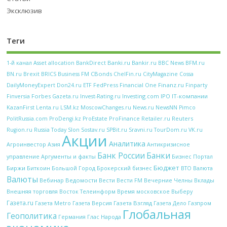
Эксклюзив
Теги
Banki.ru
Bankir.ru
BFM.ru
1-й канал
Asset allocation
BankDirect
BBC News
CBonds
BN.ru
Brexit
BRICS
Business FM
ChelFin.ru
CityMagazine
Cossa
FedPress
Financial One
Finanz.ru
DailyMoneyExpert
Don24.ru
ETF
Finparty
Forbes
Investing.com
IPO
IT-компании
Finversia
Gazeta.ru
Invest-Rating.ru
KazanFirst
Lenta.ru
LSM.kz
MoscowChanges.ru
News.ru
NewsNN
Pimco
ProFinance
Reuters
PolitRussia.com
ProDengi.kz
ProEstate
Retailer.ru
Rugion.ru
Russia Today
Slon
Sostav.ru
SPBit.ru
Sravni.ru
TourDom.ru
VK.ru
Акции
Аналитика
Антикризисное
Агроинвестор
Азия
Банк России
Банки
управление
Аргументы и факты
Бизнес Портал
Бюджет
Биржи
Биткоин
Брокерский бизнес
Большой Город
ВТО
Валюта
Валюты
Вебинар
Ведомости
Вести
Вечерние Челны
Вести FM
Вклады
Внешняя торговля
Восток Телеинформ
Время московское
Выберу
Газета.ru
Газета Metro
Газета Версия
Газета Взгляд
Газета Дело
Газпром
Глобальная
Геополитика
Глас Народа
Германия