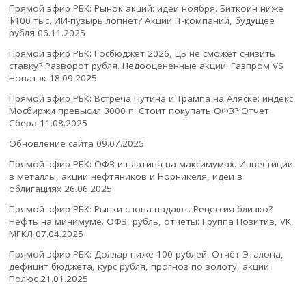
Прямой эфир РБК: Рынок акций: идеи ноября. Биткоин ниже
$100 тыс. ИИ-пузырь лопнет? Акции IT-компаний, будущее
рубля
06.11.2025
Прямой эфир РБК: Госбюджет 2026, ЦБ не сможет снизить
ставку? Разворот рубля. Недооцененные акции. Газпром VS
Новатэк
18.09.2025
Прямой эфир РБК: Встреча Путина и Трампа на Аляске: индекс
Мосбиржи превысил 3000 п. Стоит покупать ОФЗ? Отчет
Сбера
11.08.2025
Обновление сайта
09.07.2025
Прямой эфир РБК: ОФЗ и платина на максимумах. Инвестиции
в металлы, акции нефтяников и Норникеля, идеи в
облигациях
26.06.2025
Прямой эфир РБК: Рынки снова падают. Рецессия близко?
Нефть на минимуме. ОФЗ, рубль, отчеты: Группа Позитив, VK,
МГКЛ
07.04.2025
Прямой эфир РБК: Доллар ниже 100 рублей. Отчёт Эталона,
дефицит бюджета, курс рубля, прогноз по золоту, акции
Полюс
21.01.2025