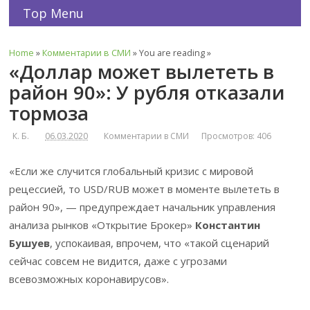
Top Menu
Home
»
Комментарии в СМИ
» You are reading »
«Доллар может вылететь в
район 90»: У рубля отказали
тормоза
К. Б.
06.03.2020
Комментарии в СМИ
Просмотров: 406
«Если же случится глобальный кризис с мировой
рецессией, то USD/RUB может в моменте вылететь в
район 90», — предупреждает начальник управления
анализа рынков «Открытие Брокер»
Константин
Бушуев
, успокаивая, впрочем, что «такой сценарий
сейчас совсем не видится, даже с угрозами
всевозможных коронавирусов».