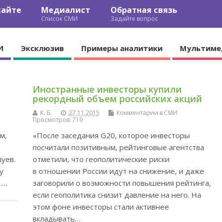
сайте
Медиалист
Обратная связь
Список СМИ
Задайте вопрос
И
Эксклюзив
Примеры аналитики
Мультиме
Иностранные инвесторы купили
рекордный объем российских акций
К. Б.
27.11.2015
Комментарии в СМИ
Просмотров: 719
м,
«После заседания G20, которое инвесторы
посчитали позитивным, рейтинговые агентства
уев.
отметили, что геополитические риски
у
в отношении России идут на снижение, и даже
.…
заговорили о возможности повышения рейтинга,
если геополитика снизит давление на него. На
этом фоне инвесторы стали активнее
вкладывать…