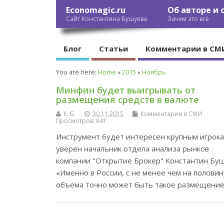
Economagic.ru
Об авторе и 
Сайт Константина Бушуева
Зачем это всё
Блог
Статьи
Комментарии в СМ
You are here:
Home
»
2015
»
Ноябрь
Минфин будет выигрывать от
размещения средств в валюте
К. Б.
30.11.2015
Комментарии в СМИ
Просмотров: 841
Инструмент будет интересен крупным игрока
уверен начальник отдела анализа рынков
компании "Открытие Брокер" Константин Буш
«Именно в России, с не менее чем на половин
объема точно может быть такое размещение