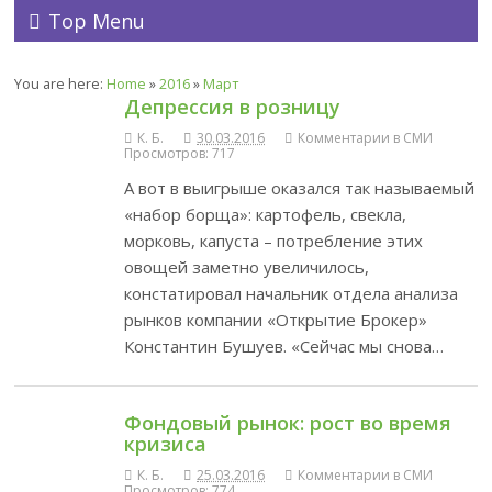
Top Menu
You are here:
Home
»
2016
»
Март
Депрессия в розницу
К. Б.
30.03.2016
Комментарии в СМИ
Просмотров: 717
А вот в выигрыше оказался так называемый
«набор борща»: картофель, свекла,
морковь, капуста – потребление этих
овощей заметно увеличилось,
констатировал начальник отдела анализа
рынков компании «Открытие Брокер»
Константин Бушуев. «Сейчас мы снова…
Фондовый рынок: рост во время
кризиса
К. Б.
25.03.2016
Комментарии в СМИ
Просмотров: 774