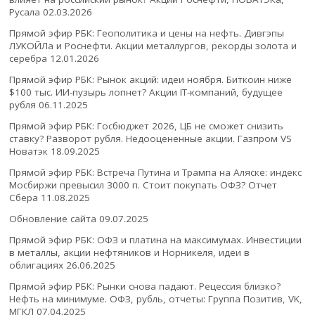
Русала
02.03.2026
Прямой эфир РБК: Геополитика и цены на нефть. Дивгэпы
ЛУКОЙЛа и Роснефти. Акции металлургов, рекорды золота и
серебра
12.01.2026
Прямой эфир РБК: Рынок акций: идеи ноября. Биткоин ниже
$100 тыс. ИИ-пузырь лопнет? Акции IT-компаний, будущее
рубля
06.11.2025
Прямой эфир РБК: Госбюджет 2026, ЦБ не сможет снизить
ставку? Разворот рубля. Недооцененные акции. Газпром VS
Новатэк
18.09.2025
Прямой эфир РБК: Встреча Путина и Трампа на Аляске: индекс
Мосбиржи превысил 3000 п. Стоит покупать ОФЗ? Отчет
Сбера
11.08.2025
Обновление сайта
09.07.2025
Прямой эфир РБК: ОФЗ и платина на максимумах. Инвестиции
в металлы, акции нефтяников и Норникеля, идеи в
облигациях
26.06.2025
Прямой эфир РБК: Рынки снова падают. Рецессия близко?
Нефть на минимуме. ОФЗ, рубль, отчеты: Группа Позитив, VK,
МГКЛ
07.04.2025