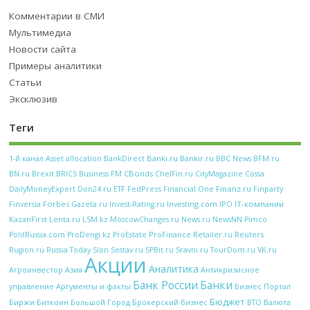
Комментарии в СМИ
Мультимедиа
Новости сайта
Примеры аналитики
Статьи
Эксклюзив
Теги
Banki.ru
Bankir.ru
BFM.ru
1-й канал
Asset allocation
BankDirect
BBC News
CBonds
BN.ru
Brexit
BRICS
Business FM
ChelFin.ru
CityMagazine
Cossa
FedPress
Financial One
Finanz.ru
DailyMoneyExpert
Don24.ru
ETF
Finparty
Forbes
Investing.com
IPO
IT-компании
Finversia
Gazeta.ru
Invest-Rating.ru
KazanFirst
Lenta.ru
LSM.kz
MoscowChanges.ru
News.ru
NewsNN
Pimco
ProFinance
Reuters
PolitRussia.com
ProDengi.kz
ProEstate
Retailer.ru
Rugion.ru
Russia Today
Slon
Sostav.ru
SPBit.ru
Sravni.ru
TourDom.ru
VK.ru
Акции
Аналитика
Антикризисное
Агроинвестор
Азия
Банк России
Банки
управление
Аргументы и факты
Бизнес Портал
Бюджет
Биржи
Биткоин
Брокерский бизнес
Большой Город
ВТО
Валюта