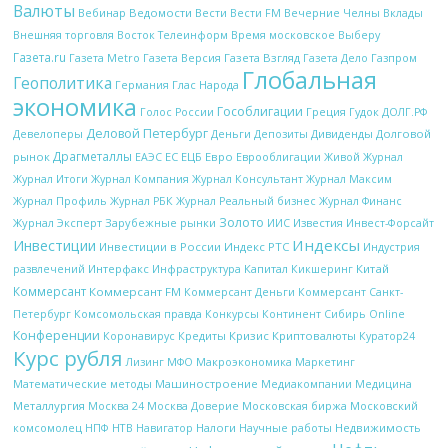
Валюты
Вебинар
Ведомости
Вести
Вечерние Челны
Вести FM
Вклады
Внешняя торговля
Восток Телеинформ
Время московское
Выберу
Газета.ru
Газета Metro
Газета Версия
Газета Взгляд
Газета Дело
Газпром
Глобальная
Геополитика
Глас Народа
Германия
экономика
Гособлигации
Греция
Гудок
Голос России
ДОЛГ.РФ
Деловой Петербург
Девелоперы
Деньги
Дивиденды
Долговой
Депозиты
Драгметаллы
рынок
ЕС
ЕЦБ
Евро
Еврооблигации
ЕАЭС
Живой Журнал
Журнал Итоги
Журнал Компания
Журнал Консультант
Журнал Максим
Журнал Профиль
Журнал РБК
Журнал Реальный бизнес
Журнал Финанс
Золото
Журнал Эксперт
Зарубежные рынки
Известия
ИИС
Инвест-Форсайт
Индексы
Инвестиции
Инвестиции в России
Индекс РТС
Индустрия
Интерфакс
Капитал
Китай
развлечений
Инфраструктура
Кикшеринг
Коммерсант
Коммерсант FM
Коммерсант Деньги
Коммерсант Санкт-
Петербург
Комсомольская правда
Конкурсы
Континент Сибирь Online
Конференции
Кредиты
Кризис
Криптовалюты
Коронавирус
Куратор24
Курс рубля
Макроэкономика
Лизинг
МФО
Маркетинг
Математические методы
Машиностроение
Медиакомпании
Медицина
Металлургия
Московская биржа
Москва 24
Москва Доверие
Московский
НТВ
Налоги
Научные работы
Недвижимость
комсомолец
НПФ
Навигатор