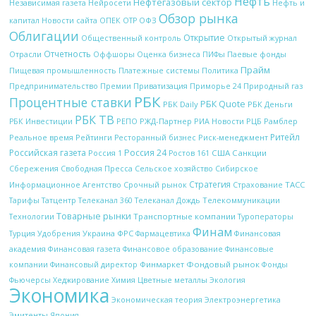
Нефть
Нефтегазовый сектор
Независимая газета
Нейросети
Нефть и
Обзор рынка
ОПЕК
ОФЗ
капитал
Новости сайта
ОТР
Облигации
Открытие
Открытый журнал
Общественный контроль
Отчетность
Отрасли
Оффшоры
Оценка бизнеса
ПИФы
Паевые фонды
Прайм
Платежные системы
Политика
Пищевая промышленность
Природный газ
Предпринимательство
Премии
Приватизация
Приморье 24
РБК
Процентные ставки
РБК Quote
РБК Daily
РБК Деньги
РБК ТВ
РЖД-Партнер
РИА Новости
Рамблер
РБК Инвестиции
РЕПО
РЦБ
Ритейл
Рейтинги
Реальное время
Ресторанный бизнес
Риск-менеджмент
Российская газета
Россия 24
Россия 1
США
Санкции
Ростов 161
Сбережения
Свободная Пресса
Сельское хозяйство
Сибирское
Стратегия
Срочный рынок
ТАСС
Информационное Агентство
Страхование
Телекоммуникации
Тарифы
Татцентр
Телеканал 360
Телеканал Дождь
Товарные рынки
Технологии
Транспортные компании
Туроператоры
Финам
Украина
ФРС
Финансовая
Турция
Удобрения
Фармацевтика
академия
Финансовая газета
Финансовое образование
Финансовые
Финмаркет
Фондовый рынок
компании
Финансовый директор
Фонды
Цветные металлы
Фьючерсы
Хеджирование
Химия
Экология
Экономика
Электроэнергетика
Экономическая теория
Эмитенты
Япония