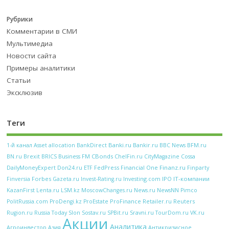
Рубрики
Комментарии в СМИ
Мультимедиа
Новости сайта
Примеры аналитики
Статьи
Эксклюзив
Теги
Banki.ru
Bankir.ru
BFM.ru
1-й канал
Asset allocation
BankDirect
BBC News
CBonds
BN.ru
Brexit
BRICS
Business FM
ChelFin.ru
CityMagazine
Cossa
FedPress
Financial One
Finanz.ru
DailyMoneyExpert
Don24.ru
ETF
Finparty
Forbes
Investing.com
IPO
IT-компании
Finversia
Gazeta.ru
Invest-Rating.ru
KazanFirst
Lenta.ru
LSM.kz
MoscowChanges.ru
News.ru
NewsNN
Pimco
ProFinance
Reuters
PolitRussia.com
ProDengi.kz
ProEstate
Retailer.ru
Rugion.ru
Russia Today
Slon
Sostav.ru
SPBit.ru
Sravni.ru
TourDom.ru
VK.ru
Акции
Аналитика
Антикризисное
Агроинвестор
Азия