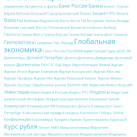
Банк России
Банки
управление
Аргументы и факты
Бизнес Портал
Бюджет
Биржи
Биткоин
Брокерский бизнес
Большой Город
ВТО
Валюта
Валюты
Вебинар
Ведомости
Вести
Вечерние Челны
Вести FM
Вклады
Внешняя торговля
Восток Телеинформ
Время московское
Выберу
Газета.ru
Газета Metro
Газета Версия
Газета Взгляд
Газета Дело
Газпром
Глобальная
Геополитика
Глас Народа
Германия
экономика
Гособлигации
Греция
Гудок
Голос России
ДОЛГ.РФ
Деловой Петербург
Девелоперы
Деньги
Дивиденды
Долговой
Депозиты
Драгметаллы
рынок
ЕС
ЕЦБ
Евро
Еврооблигации
ЕАЭС
Живой Журнал
Журнал Итоги
Журнал Компания
Журнал Консультант
Журнал Максим
Журнал Профиль
Журнал РБК
Журнал Реальный бизнес
Журнал Финанс
Золото
Журнал Эксперт
Зарубежные рынки
Известия
ИИС
Инвест-Форсайт
Индексы
Инвестиции
Инвестиции в России
Индекс РТС
Индустрия
Интерфакс
Капитал
Китай
развлечений
Инфраструктура
Кикшеринг
Коммерсант
Коммерсант FM
Коммерсант Деньги
Коммерсант Санкт-
Петербург
Комсомольская правда
Конкурсы
Континент Сибирь Online
Конференции
Кредиты
Кризис
Криптовалюты
Коронавирус
Куратор24
Курс рубля
Макроэкономика
Лизинг
МФО
Маркетинг
Математические методы
Машиностроение
Медиакомпании
Медицина