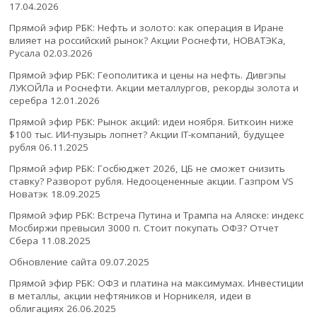
17.04.2026
Прямой эфир РБК: Нефть и золото: как операция в Иране
влияет на российский рынок? Акции Роснефти, НОВАТЭКа,
Русала
02.03.2026
Прямой эфир РБК: Геополитика и цены на нефть. Дивгэпы
ЛУКОЙЛа и Роснефти. Акции металлургов, рекорды золота и
серебра
12.01.2026
Прямой эфир РБК: Рынок акций: идеи ноября. Биткоин ниже
$100 тыс. ИИ-пузырь лопнет? Акции IT-компаний, будущее
рубля
06.11.2025
Прямой эфир РБК: Госбюджет 2026, ЦБ не сможет снизить
ставку? Разворот рубля. Недооцененные акции. Газпром VS
Новатэк
18.09.2025
Прямой эфир РБК: Встреча Путина и Трампа на Аляске: индекс
Мосбиржи превысил 3000 п. Стоит покупать ОФЗ? Отчет
Сбера
11.08.2025
Обновление сайта
09.07.2025
Прямой эфир РБК: ОФЗ и платина на максимумах. Инвестиции
в металлы, акции нефтяников и Норникеля, идеи в
облигациях
26.06.2025