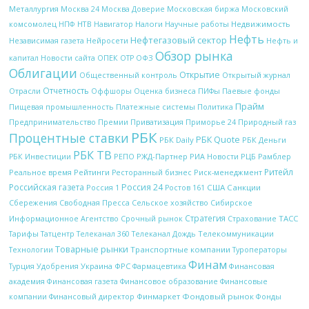
Металлургия
Московская биржа
Москва 24
Москва Доверие
Московский
НТВ
Налоги
Научные работы
Недвижимость
комсомолец
НПФ
Навигатор
Нефть
Нефтегазовый сектор
Независимая газета
Нейросети
Нефть и
Обзор рынка
ОПЕК
ОФЗ
капитал
Новости сайта
ОТР
Облигации
Открытие
Открытый журнал
Общественный контроль
Отчетность
Отрасли
Оффшоры
Оценка бизнеса
ПИФы
Паевые фонды
Прайм
Платежные системы
Политика
Пищевая промышленность
Природный газ
Предпринимательство
Премии
Приватизация
Приморье 24
РБК
Процентные ставки
РБК Quote
РБК Daily
РБК Деньги
РБК ТВ
РЖД-Партнер
РИА Новости
Рамблер
РБК Инвестиции
РЕПО
РЦБ
Ритейл
Рейтинги
Реальное время
Ресторанный бизнес
Риск-менеджмент
Российская газета
Россия 24
Россия 1
США
Санкции
Ростов 161
Сбережения
Свободная Пресса
Сельское хозяйство
Сибирское
Стратегия
Срочный рынок
ТАСС
Информационное Агентство
Страхование
Телекоммуникации
Тарифы
Татцентр
Телеканал 360
Телеканал Дождь
Товарные рынки
Технологии
Транспортные компании
Туроператоры
Финам
Украина
ФРС
Финансовая
Турция
Удобрения
Фармацевтика
академия
Финансовая газета
Финансовое образование
Финансовые
Финмаркет
Фондовый рынок
компании
Финансовый директор
Фонды