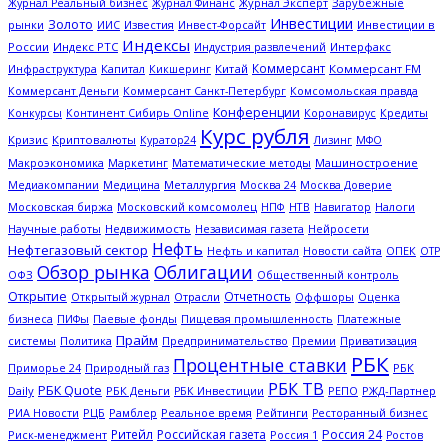
Журнал Эксперт
Зарубежные
Журнал Реальный бизнес
Журнал Финанс
Инвестиции
Золото
рынки
Известия
Инвестиции в
ИИС
Инвест-Форсайт
Индексы
России
Индекс РТС
Интерфакс
Индустрия развлечений
Коммерсант
Капитал
Китай
Коммерсант FM
Инфраструктура
Кикшеринг
Коммерсант Деньги
Коммерсант Санкт-Петербург
Комсомольская правда
Конференции
Кредиты
Конкурсы
Континент Сибирь Online
Коронавирус
Курс рубля
Кризис
Криптовалюты
Куратор24
Лизинг
МФО
Макроэкономика
Математические методы
Машиностроение
Маркетинг
Металлургия
Медиакомпании
Медицина
Москва 24
Москва Доверие
Московская биржа
НТВ
Налоги
Московский комсомолец
НПФ
Навигатор
Научные работы
Недвижимость
Независимая газета
Нейросети
Нефть
Нефтегазовый сектор
ОПЕК
Нефть и капитал
Новости сайта
ОТР
Обзор рынка
Облигации
ОФЗ
Общественный контроль
Открытие
Отчетность
Открытый журнал
Отрасли
Оффшоры
Оценка
Платежные
бизнеса
ПИФы
Паевые фонды
Пищевая промышленность
Прайм
системы
Политика
Предпринимательство
Премии
Приватизация
РБК
Процентные ставки
Природный газ
РБК
Приморье 24
РБК ТВ
РБК Quote
Daily
РБК Деньги
РЖД-Партнер
РБК Инвестиции
РЕПО
РИА Новости
Рамблер
Рейтинги
РЦБ
Реальное время
Ресторанный бизнес
Ритейл
Российская газета
Россия 24
Россия 1
Риск-менеджмент
Ростов