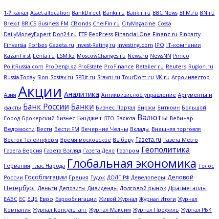
Banki.ru
Bankir.ru
BFM.ru
1-й канал
Asset allocation
BankDirect
BBC News
BN.ru
CBonds
Brexit
BRICS
Business FM
ChelFin.ru
CityMagazine
Cossa
FedPress
Financial One
Finanz.ru
DailyMoneyExpert
Don24.ru
ETF
Finparty
Forbes
Investing.com
IPO
IT-компании
Finversia
Gazeta.ru
Invest-Rating.ru
KazanFirst
Lenta.ru
LSM.kz
MoscowChanges.ru
News.ru
NewsNN
Pimco
ProFinance
Reuters
PolitRussia.com
ProDengi.kz
ProEstate
Retailer.ru
Rugion.ru
Russia Today
Slon
Sostav.ru
SPBit.ru
Sravni.ru
TourDom.ru
VK.ru
Агроинвестор
Акции
Аналитика
Антикризисное управление
Азия
Аргументы и
Банк России
Банки
Биржи
Биткоин
факты
Бизнес Портал
Большой
Валюты
Бюджет
Брокерский бизнес
Вебинар
Город
ВТО
Валюта
Ведомости
Вести
Вечерние Челны
Внешняя торговля
Вести FM
Вклады
Газета.ru
Газета Metro
Восток Телеинформ
Время московское
Выберу
Геополитика
Газета Версия
Газета Взгляд
Газета Дело
Газпром
Глобальная экономика
Глас Народа
Германия
Голос
Гособлигации
Деловой
Греция
Гудок
Девелоперы
России
ДОЛГ.РФ
Петербург
Драгметаллы
Деньги
Дивиденды
Долговой рынок
Депозиты
ЕС
ЕЦБ
Евро
Еврооблигации
Журнал Итоги
ЕАЭС
Живой Журнал
Журнал
Журнал Профиль
Компания
Журнал Консультант
Журнал Максим
Журнал РБК