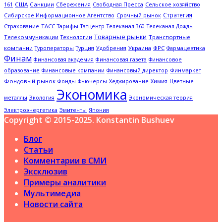
США
Санкции
Сбережения
Свободная Пресса
Сельское хозяйство
161
Стратегия
Срочный рынок
Сибирское Информационное Агентство
ТАСС
Страхование
Тарифы
Татцентр
Телеканал 360
Телеканал Дождь
Товарные рынки
Телекоммуникации
Технологии
Транспортные
компании
Туроператоры
Украина
ФРС
Турция
Удобрения
Фармацевтика
Финам
Финансовая академия
Финансовая газета
Финансовое
Финмаркет
образование
Финансовые компании
Финансовый директор
Фондовый рынок
Цветные
Фонды
Фьючерсы
Хеджирование
Химия
Экономика
металлы
Экология
Экономическая теория
Электроэнергетика
Эмитенты
Япония
Copyright © 2015-2025. Konstantin Bushuev
Блог
Статьи
Комментарии в СМИ
Эксклюзив
Примеры аналитики
Мультимедиа
Новости сайта