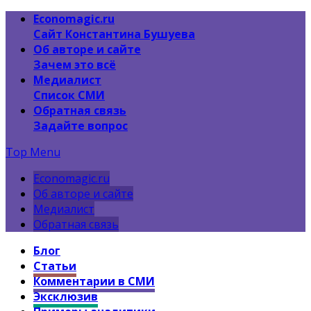
Economagic.ru
Сайт Константина Бушуева
Об авторе и сайте
Зачем это всё
Медиалист
Список СМИ
Обратная связь
Задайте вопрос
Top Menu
Economagic.ru
Об авторе и сайте
Медиалист
Обратная связь
Блог
Статьи
Комментарии в СМИ
Эксклюзив