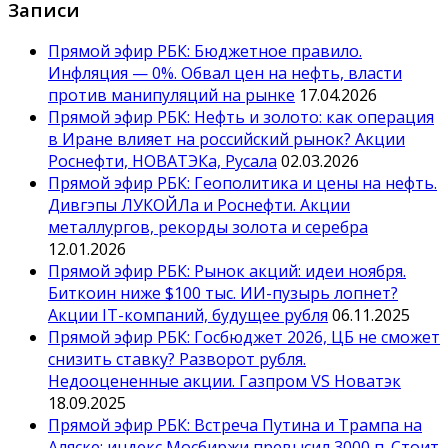
Записи
Прямой эфир РБК: Бюджетное правило.
Инфляция — 0%. Обвал цен на нефть, власти
против манипуляций на рынке
17.04.2026
Прямой эфир РБК: Нефть и золото: как операция
в Иране влияет на российский рынок? Акции
Роснефти, НОВАТЭКа, Русала
02.03.2026
Прямой эфир РБК: Геополитика и цены на нефть.
Дивгэпы ЛУКОЙЛа и Роснефти. Акции
металлургов, рекорды золота и серебра
12.01.2026
Прямой эфир РБК: Рынок акций: идеи ноября.
Биткоин ниже $100 тыс. ИИ-пузырь лопнет?
Акции IT-компаний, будущее рубля
06.11.2025
Прямой эфир РБК: Госбюджет 2026, ЦБ не сможет
снизить ставку? Разворот рубля.
Недооцененные акции. Газпром VS Новатэк
18.09.2025
Прямой эфир РБК: Встреча Путина и Трампа на
Аляске: индекс Мосбиржи превысил 3000 п. Стоит