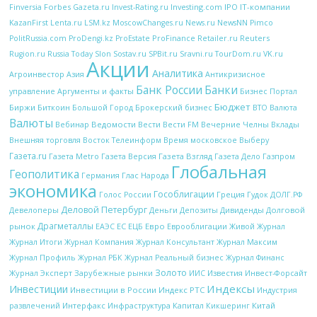
Forbes
Investing.com
IPO
IT-компании
Finversia
Gazeta.ru
Invest-Rating.ru
KazanFirst
Lenta.ru
LSM.kz
MoscowChanges.ru
News.ru
NewsNN
Pimco
ProFinance
Reuters
PolitRussia.com
ProDengi.kz
ProEstate
Retailer.ru
Rugion.ru
Russia Today
Slon
Sostav.ru
SPBit.ru
Sravni.ru
TourDom.ru
VK.ru
Акции
Аналитика
Антикризисное
Агроинвестор
Азия
Банк России
Банки
управление
Аргументы и факты
Бизнес Портал
Бюджет
Биржи
Биткоин
Брокерский бизнес
Большой Город
ВТО
Валюта
Валюты
Вебинар
Ведомости
Вести
Вечерние Челны
Вести FM
Вклады
Внешняя торговля
Восток Телеинформ
Время московское
Выберу
Газета.ru
Газета Metro
Газета Версия
Газета Взгляд
Газета Дело
Газпром
Глобальная
Геополитика
Глас Народа
Германия
экономика
Гособлигации
Греция
Гудок
Голос России
ДОЛГ.РФ
Деловой Петербург
Девелоперы
Деньги
Дивиденды
Долговой
Депозиты
Драгметаллы
рынок
ЕС
ЕЦБ
Евро
Еврооблигации
ЕАЭС
Живой Журнал
Журнал Итоги
Журнал Компания
Журнал Консультант
Журнал Максим
Журнал Профиль
Журнал РБК
Журнал Реальный бизнес
Журнал Финанс
Золото
Журнал Эксперт
Зарубежные рынки
Известия
ИИС
Инвест-Форсайт
Индексы
Инвестиции
Инвестиции в России
Индекс РТС
Индустрия
Интерфакс
Капитал
Китай
развлечений
Инфраструктура
Кикшеринг