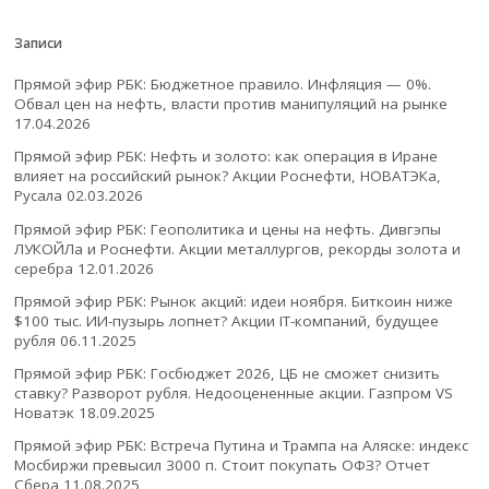
Записи
Прямой эфир РБК: Бюджетное правило. Инфляция — 0%.
Обвал цен на нефть, власти против манипуляций на рынке
17.04.2026
Прямой эфир РБК: Нефть и золото: как операция в Иране
влияет на российский рынок? Акции Роснефти, НОВАТЭКа,
Русала
02.03.2026
Прямой эфир РБК: Геополитика и цены на нефть. Дивгэпы
ЛУКОЙЛа и Роснефти. Акции металлургов, рекорды золота и
серебра
12.01.2026
Прямой эфир РБК: Рынок акций: идеи ноября. Биткоин ниже
$100 тыс. ИИ-пузырь лопнет? Акции IT-компаний, будущее
рубля
06.11.2025
Прямой эфир РБК: Госбюджет 2026, ЦБ не сможет снизить
ставку? Разворот рубля. Недооцененные акции. Газпром VS
Новатэк
18.09.2025
Прямой эфир РБК: Встреча Путина и Трампа на Аляске: индекс
Мосбиржи превысил 3000 п. Стоит покупать ОФЗ? Отчет
Сбера
11.08.2025