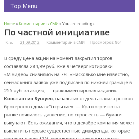
Top Menu
Home
»
Комментарии в СМИ
» You are reading »
По частной инициативе
К. Б.
21.09.2012
Комментарии в СМИ
Просмотров: 864
В среду цена акции на момент закрытия торгов
составляла 284,99 руб. Уже в четверг котировки
«М.Видео» снизились на 7%. «Насколько мне известно,
сейчас книга заявок уже подписана по нижней границе в
255 руб. за акцию, — прокомментировал изданию
Константин Бушуев
, начальник отдела анализа рынков
брокерского дома «Открытие». — Краткосрочно на
рынке появилось давление, но спрос есть — бумаги
выкупают. Есть ожидания, что в декабре компания может
выплатить первые существенные дивиденды, которые
составят около 13% доходности к текущим ценам».