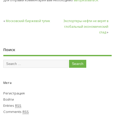
Для отправки комментария вам необходимо
авторизоваться
.
«
Московский биржевой тупик
Экспортеры нефти не верят в
глобальный экономический
спад
»
Поиск
Мета
Регистрация
Войти
Entries
RSS
Comments
RSS