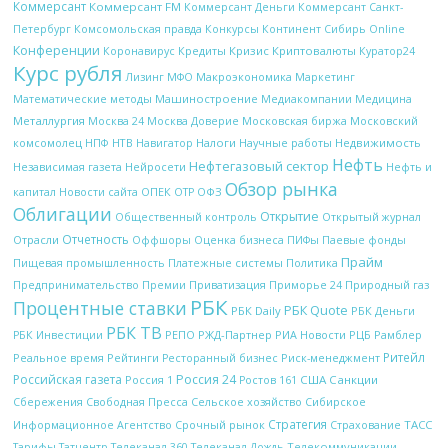
Коммерсант
Коммерсант FM
Коммерсант Деньги
Коммерсант Санкт-
Петербург
Комсомольская правда
Конкурсы
Континент Сибирь Online
Конференции
Кредиты
Кризис
Криптовалюты
Коронавирус
Куратор24
Курс рубля
Макроэкономика
Лизинг
МФО
Маркетинг
Математические методы
Машиностроение
Медиакомпании
Медицина
Металлургия
Московская биржа
Москва 24
Москва Доверие
Московский
НТВ
Налоги
Научные работы
Недвижимость
комсомолец
НПФ
Навигатор
Нефть
Нефтегазовый сектор
Независимая газета
Нейросети
Нефть и
Обзор рынка
ОПЕК
ОФЗ
капитал
Новости сайта
ОТР
Облигации
Открытие
Открытый журнал
Общественный контроль
Отчетность
Отрасли
Оффшоры
Оценка бизнеса
ПИФы
Паевые фонды
Прайм
Платежные системы
Политика
Пищевая промышленность
Природный газ
Предпринимательство
Премии
Приватизация
Приморье 24
РБК
Процентные ставки
РБК Quote
РБК Daily
РБК Деньги
РБК ТВ
РЖД-Партнер
РИА Новости
Рамблер
РБК Инвестиции
РЕПО
РЦБ
Ритейл
Рейтинги
Реальное время
Ресторанный бизнес
Риск-менеджмент
Российская газета
Россия 24
Россия 1
США
Санкции
Ростов 161
Сбережения
Свободная Пресса
Сельское хозяйство
Сибирское
Стратегия
Срочный рынок
ТАСС
Информационное Агентство
Страхование
Телекоммуникации
Тарифы
Татцентр
Телеканал 360
Телеканал Дождь