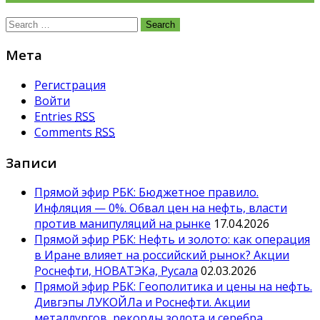
Search
for:
Мета
Регистрация
Войти
Entries
RSS
Comments
RSS
Записи
Прямой эфир РБК: Бюджетное правило.
Инфляция — 0%. Обвал цен на нефть, власти
против манипуляций на рынке
17.04.2026
Прямой эфир РБК: Нефть и золото: как операция
в Иране влияет на российский рынок? Акции
Роснефти, НОВАТЭКа, Русала
02.03.2026
Прямой эфир РБК: Геополитика и цены на нефть.
Дивгэпы ЛУКОЙЛа и Роснефти. Акции
металлургов, рекорды золота и серебра