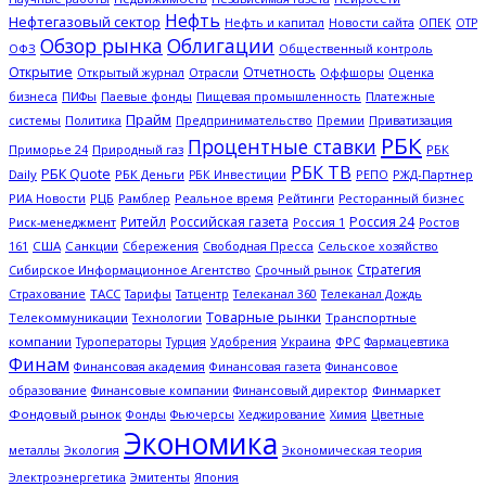
Нефть
Нефтегазовый сектор
ОПЕК
Нефть и капитал
Новости сайта
ОТР
Обзор рынка
Облигации
ОФЗ
Общественный контроль
Открытие
Отчетность
Открытый журнал
Отрасли
Оффшоры
Оценка
Платежные
бизнеса
ПИФы
Паевые фонды
Пищевая промышленность
Прайм
системы
Политика
Предпринимательство
Премии
Приватизация
РБК
Процентные ставки
Природный газ
РБК
Приморье 24
РБК ТВ
РБК Quote
Daily
РБК Деньги
РЖД-Партнер
РБК Инвестиции
РЕПО
РИА Новости
Рамблер
Рейтинги
РЦБ
Реальное время
Ресторанный бизнес
Ритейл
Российская газета
Россия 24
Россия 1
Риск-менеджмент
Ростов
США
Санкции
Сбережения
Свободная Пресса
Сельское хозяйство
161
Стратегия
Срочный рынок
Сибирское Информационное Агентство
ТАСС
Страхование
Тарифы
Татцентр
Телеканал 360
Телеканал Дождь
Товарные рынки
Телекоммуникации
Технологии
Транспортные
компании
Туроператоры
Украина
ФРС
Турция
Удобрения
Фармацевтика
Финам
Финансовая академия
Финансовая газета
Финансовое
Финмаркет
образование
Финансовые компании
Финансовый директор
Фондовый рынок
Цветные
Фонды
Фьючерсы
Хеджирование
Химия
Экономика
металлы
Экология
Экономическая теория
Электроэнергетика
Эмитенты
Япония