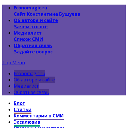
Economagic.ru
Сайт Константина Бушуева
Об авторе и сайте
Зачем это всё
Медиалист
Список СМИ
Обратная связь
Задайте вопрос
Top Menu
Economagic.ru
Об авторе и сайте
Медиалист
Обратная связь
Блог
Статьи
Комментарии в СМИ
Эксклюзив