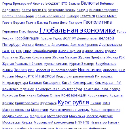
Валюты
Бюджет
Брокерский бизнес
Вебинар
Город
ВТО
Валюта
Ведомости
Вести
Вечерние Челны
Внешняя торговля
Вести FM
Вклады
Газета.ru
Газета Metro
Восток Телеинформ
Время московское
Выберу
Геополитика
Газета Версия
Газета Взгляд
Газета Дело
Газпром
Глобальная экономика
Глас Народа
Германия
Голос
Гособлигации
Деловой
Греция
Гудок
Девелоперы
России
ДОЛГ.РФ
Петербург
Драгметаллы
Деньги
Дивиденды
Долговой рынок
Депозиты
ЕС
ЕЦБ
Евро
Еврооблигации
Журнал Итоги
ЕАЭС
Живой Журнал
Журнал
Журнал Профиль
Компания
Журнал Консультант
Журнал Максим
Журнал РБК
Журнал Эксперт
Зарубежные
Журнал Реальный бизнес
Журнал Финанс
Инвестиции
Золото
рынки
Известия
Инвестиции в
ИИС
Инвест-Форсайт
Индексы
России
Индекс РТС
Интерфакс
Индустрия развлечений
Коммерсант
Капитал
Китай
Коммерсант FM
Инфраструктура
Кикшеринг
Коммерсант Деньги
Коммерсант Санкт-Петербург
Комсомольская правда
Конференции
Кредиты
Конкурсы
Континент Сибирь Online
Коронавирус
Курс рубля
Кризис
Криптовалюты
Куратор24
Лизинг
МФО
Макроэкономика
Математические методы
Машиностроение
Маркетинг
Металлургия
Медиакомпании
Медицина
Москва 24
Москва Доверие
Московская биржа
НТВ
Налоги
Московский комсомолец
НПФ
Навигатор
Научные работы
Недвижимость
Независимая газета
Нейросети