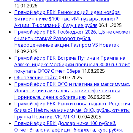
12.01.2026
Прямой эфир РБК: Рынок акций: идеи ноября.
Биткоин ниже $100 тыс. ИИ-пузырь лопнет?
Акции IT-компаний, будущее рубля
06.11.2025
Прямой эфир РБК: Госбюджет 2026, ЦБ не сможет
снизить ставку? Разворот рубля.
Недооцененные акции. Газпром VS Новатэк
18.09.2025
Прямой эфир РБК: Встреча Путина и Трампа на
Аляске: индекс Мосбиржи превысил 3000 п. Стоит
покупать ОФЗ? Отчет Сбера
11.08.2025
Обновление сайта
09.07.2025
Прямой эфир РБК: ОФЗ и платина на максимумах.
Инвестиции в металлы, акции нефтяников и
Норникеля, идеи в облигациях
26.06.2025
Прямой эфир РБК: Рынки снова падают. Рецессия
близко? Нефть на минимуме. ОФЗ, рубль, отчеты:
Группа Позитив, VK, МГКЛ
07.04.2025
Прямой эфир РБК: Доллар ниже 100 рублей.
Отчёт Эталона, дефицит бюджета, курс рубля,