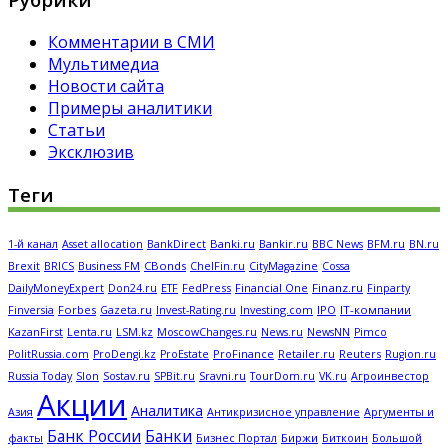
Комментарии в СМИ
Мультимедиа
Новости сайта
Примеры аналитики
Статьи
Эксклюзив
Теги
Banki.ru
Bankir.ru
BFM.ru
1-й канал
Asset allocation
BankDirect
BBC News
BN.ru
CBonds
Brexit
BRICS
Business FM
ChelFin.ru
CityMagazine
Cossa
FedPress
Financial One
Finanz.ru
DailyMoneyExpert
Don24.ru
ETF
Finparty
Forbes
Investing.com
IPO
IT-компании
Finversia
Gazeta.ru
Invest-Rating.ru
KazanFirst
Lenta.ru
LSM.kz
MoscowChanges.ru
News.ru
NewsNN
Pimco
ProFinance
Reuters
PolitRussia.com
ProDengi.kz
ProEstate
Retailer.ru
Rugion.ru
Russia Today
Slon
Sostav.ru
SPBit.ru
Sravni.ru
TourDom.ru
VK.ru
Агроинвестор
Акции
Аналитика
Антикризисное управление
Азия
Аргументы и
Банк России
Банки
Биржи
Биткоин
факты
Бизнес Портал
Большой