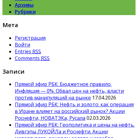
Архивы
Рубрики
Мета
Регистрация
Войти
Entries
RSS
Comments
RSS
Записи
Прямой эфир РБК: Бюджетное правило.
Инфляция — 0%. Обвал цен на нефть, власти
против манипуляций на рынке
17.04.2026
Прямой эфир РБК: Нефть и золото: как операция
в Иране влияет на российский рынок? Акции
Роснефти, НОВАТЭКа, Русала
02.03.2026
Прямой эфир РБК: Геополитика и цены на нефть.
Дивгэпы ЛУКОЙЛа и Роснефти. Акции