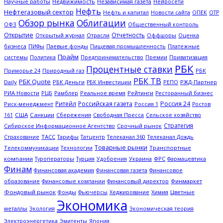
Научные работы
Недвижимость
Независимая газета
Нейросети
Нефть
Нефтегазовый сектор
ОПЕК
Нефть и капитал
Новости сайта
ОТР
Обзор рынка
Облигации
ОФЗ
Общественный контроль
Открытие
Отчетность
Открытый журнал
Отрасли
Оффшоры
Оценка
Платежные
бизнеса
ПИФы
Паевые фонды
Пищевая промышленность
Прайм
системы
Политика
Предпринимательство
Премии
Приватизация
РБК
Процентные ставки
Природный газ
РБК
Приморье 24
РБК ТВ
РБК Quote
Daily
РБК Деньги
РЖД-Партнер
РБК Инвестиции
РЕПО
РИА Новости
Рамблер
Рейтинги
РЦБ
Реальное время
Ресторанный бизнес
Ритейл
Российская газета
Россия 24
Россия 1
Риск-менеджмент
Ростов
США
Санкции
Сбережения
Свободная Пресса
Сельское хозяйство
161
Стратегия
Срочный рынок
Сибирское Информационное Агентство
ТАСС
Страхование
Тарифы
Татцентр
Телеканал 360
Телеканал Дождь
Товарные рынки
Телекоммуникации
Технологии
Транспортные
компании
Туроператоры
Украина
ФРС
Турция
Удобрения
Фармацевтика
Финам
Финансовая академия
Финансовая газета
Финансовое
Финмаркет
образование
Финансовые компании
Финансовый директор
Фондовый рынок
Цветные
Фонды
Фьючерсы
Хеджирование
Химия
Экономика
металлы
Экология
Экономическая теория
Электроэнергетика
Эмитенты
Япония