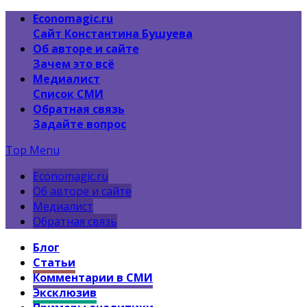
Economagic.ru
Сайт Константина Бушуева
Об авторе и сайте
Зачем это всё
Медиалист
Список СМИ
Обратная связь
Задайте вопрос
Top Menu
Economagic.ru
Об авторе и сайте
Медиалист
Обратная связь
Блог
Статьи
Комментарии в СМИ
Эксклюзив