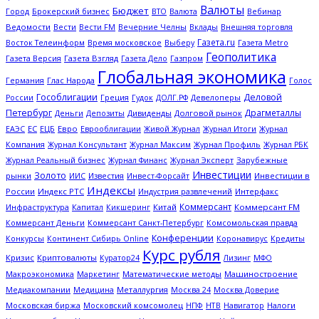
Валюты
Бюджет
Брокерский бизнес
Вебинар
Город
ВТО
Валюта
Ведомости
Вести
Вечерние Челны
Внешняя торговля
Вести FM
Вклады
Газета.ru
Газета Metro
Восток Телеинформ
Время московское
Выберу
Геополитика
Газета Версия
Газета Взгляд
Газета Дело
Газпром
Глобальная экономика
Глас Народа
Германия
Голос
Гособлигации
Деловой
Греция
Гудок
Девелоперы
России
ДОЛГ.РФ
Петербург
Драгметаллы
Деньги
Дивиденды
Долговой рынок
Депозиты
ЕС
ЕЦБ
Евро
Еврооблигации
Журнал Итоги
ЕАЭС
Живой Журнал
Журнал
Журнал Профиль
Компания
Журнал Консультант
Журнал Максим
Журнал РБК
Журнал Эксперт
Зарубежные
Журнал Реальный бизнес
Журнал Финанс
Инвестиции
Золото
рынки
Известия
Инвестиции в
ИИС
Инвест-Форсайт
Индексы
России
Индекс РТС
Интерфакс
Индустрия развлечений
Коммерсант
Капитал
Китай
Коммерсант FM
Инфраструктура
Кикшеринг
Коммерсант Деньги
Коммерсант Санкт-Петербург
Комсомольская правда
Конференции
Кредиты
Конкурсы
Континент Сибирь Online
Коронавирус
Курс рубля
Кризис
Криптовалюты
Куратор24
Лизинг
МФО
Макроэкономика
Математические методы
Машиностроение
Маркетинг
Металлургия
Медиакомпании
Медицина
Москва 24
Москва Доверие
Московская биржа
НТВ
Налоги
Московский комсомолец
НПФ
Навигатор