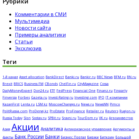
Рубрики
Комментарии в СМИ
Мультимедиа
Новости сайта
Примеры аналитики
Статьи
Эксклюзив
Теги
Banki.ru
Bankir.ru
BFM.ru
1-й канал
Asset allocation
BankDirect
BBC News
BN.ru
CBonds
Brexit
BRICS
Business FM
ChelFin.ru
CityMagazine
Cossa
FedPress
Financial One
Finanz.ru
DailyMoneyExpert
Don24.ru
ETF
Finparty
Forbes
Investing.com
IPO
IT-компании
Finversia
Gazeta.ru
Invest-Rating.ru
KazanFirst
Lenta.ru
LSM.kz
MoscowChanges.ru
News.ru
NewsNN
Pimco
ProFinance
Reuters
PolitRussia.com
ProDengi.kz
ProEstate
Retailer.ru
Rugion.ru
Russia Today
Slon
Sostav.ru
SPBit.ru
Sravni.ru
TourDom.ru
VK.ru
Агроинвестор
Акции
Аналитика
Антикризисное управление
Азия
Аргументы и
Банк России
Банки
Биржи
Биткоин
факты
Бизнес Портал
Большой