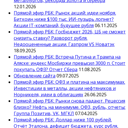
металлургов, рекорды золота и серебра
12.01.2026
Прямой эфир РБК: Рынок акций: идеи ноября.
Биткоин ниже $100 тыс. ИИ-пузырь лопнет?
Акции IT-компаний, будущее рубля
06.11.2025
Прямой эфир РБК: Госбюджет 2026, ЦБ не сможет
снизить ставку? Разворот рубля.
Недооцененные акции. Газпром VS Новатэк
18.09.2025
Прямой эфир РБК: Встреча Путина и Трампа на
Аляске: индекс Мосбиржи превысил 3000 п. Стоит
покупать ОФЗ? Отчет Сбера
11.08.2025
Обновление сайта
09.07.2025
Прямой эфир РБК: ОФЗ и платина на максимумах.
Инвестиции в металлы, акции нефтяников и
Норникеля, идеи в облигациях
26.06.2025
Прямой эфир РБК: Рынки снова падают. Рецессия
близко? Нефть на минимуме. ОФЗ, рубль, отчеты:
Группа Позитив, VK, МГКЛ
07.04.2025
Прямой эфир РБК: Доллар ниже 100 рублей.
Отчёт Эталона, дефицит бюджета, курс рубля,