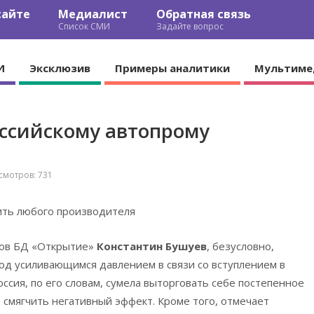
сайте
Медиалист
Обратная связь
Список СМИ
Задайте вопрос
И
Эксклюзив
Примеры аналитики
Мультиме
оссийскому автопрому
мотров: 731
ить любого производителя
ков БД «Открытие»
Константин Бушуев
, безусловно,
од усиливающимся давлением в связи со вступлением в
ссия, по его словам, сумела выторговать себе постепенное
смягчить негативный эффект. Кроме того, отмечает