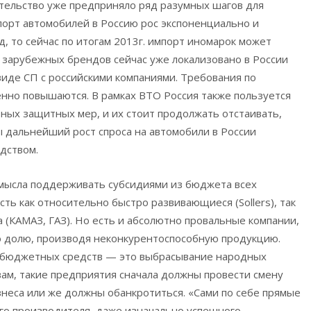
ительство уже предприняло ряд разумных шагов для
импорт автомобилей в Россию рос экспоненциально и
од, то сейчас по итогам 2013г. импорт иномарок может
 зарубежных брендов сейчас уже локализовано в России
 виде СП с российскими компаниями. Требования по
енно повышаются. В рамках ВТО Россия также пользуется
ых защитных мер, и их стоит продолжать отстаивать,
бы дальнейший рост спроса на автомобили в России
дством.
 смысла поддерживать субсидиями из бюджета всех
ть как относительно быстро развивающиеся (Sollers), так
(КАМАЗ, ГАЗ). Но есть и абсолютно провальные компании,
ю долю, производя неконкурентоспособную продукцию.
 бюджетных средств — это выбрасывание народных
овам, такие предприятия сначала должны провести смену
неса или же должны обанкротиться. «Сами по себе прямые
го производителя, даже изначально успешного.