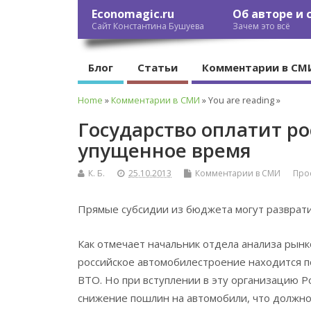
Economagic.ru
Об авторе и 
Сайт Константина Бушуева
Зачем это всё
Блог
Статьи
Комментарии в СМ
Home
»
Комментарии в СМИ
» You are reading »
Государство оплатит р
упущенное время
К. Б.
25.10.2013
Комментарии в СМИ
Прос
Прямые субсидии из бюджета могут разврат
Как отмечает начальник отдела анализа рын
российское автомобилестроение находится п
ВТО. Но при вступлении в эту организацию Ро
снижение пошлин на автомобили, что должно 