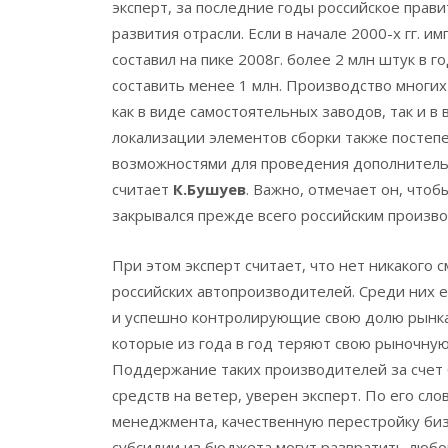
эксперт, за последние годы российское прав
развития отрасли. Если в начале 2000-х гг. 
составил на пике 2008г. более 2 млн штук в г
составить менее 1 млн. Производство многих
как в виде самостоятельных заводов, так и в
локализации элементов сборки также постеп
возможностями для проведения дополнительн
считает
К.Бушуев
. Важно, отмечает он, что
закрывался прежде всего российским произво
При этом эксперт считает, что нет никакого
российских автопроизводителей. Среди них ес
и успешно контролирующие свою долю рынка 
которые из года в год теряют свою рыночну
Поддержание таких производителей за счет
средств на ветер, уверен эксперт. По его сл
менеджмента, качественную перестройку биз
субсидии из бюджета могут развратить любо