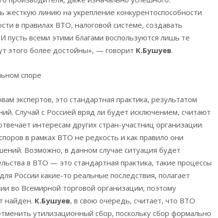
ть жесткую линию на укрепление конкурентоспособности
сти в правилах ВТО, налоговой системе, создавать
И пусть всеми этими благами воспользуются лишь те
ут этого более достойны», — говорит
К.Бушуев
.
льном споре
ловам экспертов, это стандартная практика, результатом
ий. Случай с Россией вряд ли будет исключением, считают
 отвечает интересам других стран-участниц организации.
споров в рамках ВТО не редкость и как правило они
ений. Возможно, в данном случае ситуация будет
льства в ВТО — это стандартная практика, такие процессы
 для России какие-то реальные последствия, полагает
ссии во Всемирной торговой организации, поэтому
ет найден.
К.Бушуев
, в свою очередь, считает, что ВТО
отменить утилизационный сбор, поскольку сбор формально