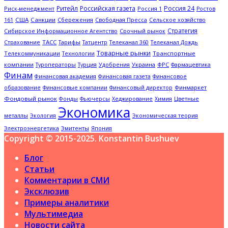
Ритейл
Российская газета
Россия 24
Россия 1
Риск-менеджмент
Ростов
США
Санкции
Сбережения
Свободная Пресса
Сельское хозяйство
161
Стратегия
Срочный рынок
Сибирское Информационное Агентство
ТАСС
Страхование
Тарифы
Татцентр
Телеканал 360
Телеканал Дождь
Товарные рынки
Телекоммуникации
Технологии
Транспортные
компании
Туроператоры
Украина
ФРС
Турция
Удобрения
Фармацевтика
Финам
Финансовая академия
Финансовая газета
Финансовое
Финмаркет
образование
Финансовые компании
Финансовый директор
Фондовый рынок
Цветные
Фонды
Фьючерсы
Хеджирование
Химия
Экономика
металлы
Экология
Экономическая теория
Электроэнергетика
Эмитенты
Япония
Copyright © 2015-2025. Konstantin Bushuev
Блог
Статьи
Комментарии в СМИ
Эксклюзив
Примеры аналитики
Мультимедиа
Новости сайта