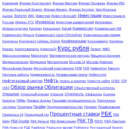
Журнал Профиль
Компания
Журнал Консультант
Журнал Максим
Журнал РБК
Журнал Эксперт
Зарубежные
Журнал Реальный бизнес
Журнал Финанс
Инвестиции
Золото
рынки
Известия
Инвестиции в
ИИС
Инвест-Форсайт
Индексы
России
Индекс РТС
Интерфакс
Индустрия развлечений
Коммерсант
Капитал
Китай
Коммерсант FM
Инфраструктура
Кикшеринг
Коммерсант Деньги
Коммерсант Санкт-Петербург
Комсомольская правда
Конференции
Кредиты
Конкурсы
Континент Сибирь Online
Коронавирус
Курс рубля
Кризис
Криптовалюты
Куратор24
Лизинг
МФО
Макроэкономика
Математические методы
Машиностроение
Маркетинг
Металлургия
Медиакомпании
Медицина
Москва 24
Москва Доверие
Московская биржа
НТВ
Налоги
Московский комсомолец
НПФ
Навигатор
Научные работы
Недвижимость
Независимая газета
Нейросети
Нефть
Нефтегазовый сектор
ОПЕК
Нефть и капитал
Новости сайта
ОТР
Обзор рынка
Облигации
ОФЗ
Общественный контроль
Открытие
Отчетность
Открытый журнал
Отрасли
Оффшоры
Оценка
Платежные
бизнеса
ПИФы
Паевые фонды
Пищевая промышленность
Прайм
системы
Политика
Предпринимательство
Премии
Приватизация
РБК
Процентные ставки
Природный газ
РБК
Приморье 24
РБК ТВ
РБК Quote
Daily
РБК Деньги
РЖД-Партнер
РБК Инвестиции
РЕПО
РИА Новости
Рамблер
Рейтинги
РЦБ
Реальное время
Ресторанный бизнес