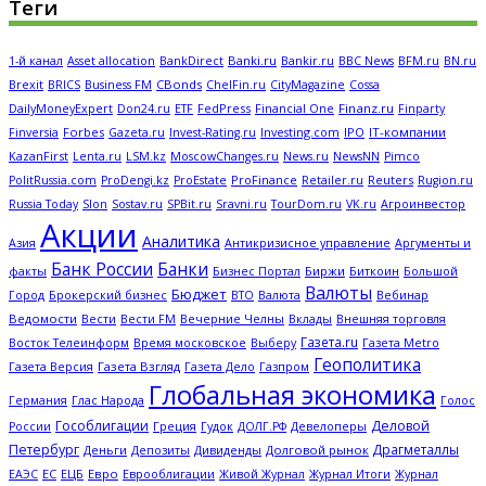
Теги
Banki.ru
Bankir.ru
BFM.ru
1-й канал
Asset allocation
BankDirect
BBC News
BN.ru
CBonds
Brexit
BRICS
Business FM
ChelFin.ru
CityMagazine
Cossa
FedPress
Financial One
Finanz.ru
DailyMoneyExpert
Don24.ru
ETF
Finparty
Forbes
Investing.com
IPO
IT-компании
Finversia
Gazeta.ru
Invest-Rating.ru
KazanFirst
Lenta.ru
LSM.kz
MoscowChanges.ru
News.ru
NewsNN
Pimco
ProFinance
Reuters
PolitRussia.com
ProDengi.kz
ProEstate
Retailer.ru
Rugion.ru
Russia Today
Slon
Sostav.ru
SPBit.ru
Sravni.ru
TourDom.ru
VK.ru
Агроинвестор
Акции
Аналитика
Антикризисное управление
Азия
Аргументы и
Банк России
Банки
Биржи
Биткоин
факты
Бизнес Портал
Большой
Валюты
Бюджет
Брокерский бизнес
Вебинар
Город
ВТО
Валюта
Ведомости
Вести
Вечерние Челны
Внешняя торговля
Вести FM
Вклады
Газета.ru
Газета Metro
Восток Телеинформ
Время московское
Выберу
Геополитика
Газета Версия
Газета Взгляд
Газета Дело
Газпром
Глобальная экономика
Глас Народа
Германия
Голос
Гособлигации
Деловой
Греция
Гудок
Девелоперы
России
ДОЛГ.РФ
Петербург
Драгметаллы
Деньги
Дивиденды
Долговой рынок
Депозиты
ЕС
ЕЦБ
Евро
Еврооблигации
Журнал Итоги
ЕАЭС
Живой Журнал
Журнал