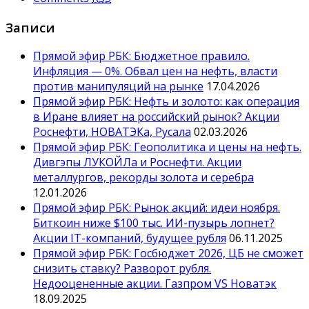
Записи
Прямой эфир РБК: Бюджетное правило.
Инфляция — 0%. Обвал цен на нефть, власти
против манипуляций на рынке
17.04.2026
Прямой эфир РБК: Нефть и золото: как операция
в Иране влияет на российский рынок? Акции
Роснефти, НОВАТЭКа, Русала
02.03.2026
Прямой эфир РБК: Геополитика и цены на нефть.
Дивгэпы ЛУКОЙЛа и Роснефти. Акции
металлургов, рекорды золота и серебра
12.01.2026
Прямой эфир РБК: Рынок акций: идеи ноября.
Биткоин ниже $100 тыс. ИИ-пузырь лопнет?
Акции IT-компаний, будущее рубля
06.11.2025
Прямой эфир РБК: Госбюджет 2026, ЦБ не сможет
снизить ставку? Разворот рубля.
Недооцененные акции. Газпром VS Новатэк
18.09.2025