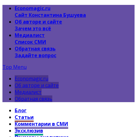
Economagic.ru
Сайт Константина Бушуева
Об авторе и сайте
Зачем это всё
Медиалист
Список СМИ
Обратная связь
Задайте вопрос
Top Menu
Economagic.ru
Об авторе и сайте
Медиалист
Обратная связь
Блог
Статьи
Комментарии в СМИ
Эксклюзив