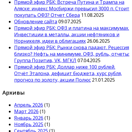
Прямой эфир РБК: Встреча Путина и Трампа на
Аляске: индекс Мосбиржи превысил 3000 п. Стоит
покупать ОФЗ? Отчет Сбера
11.08.2025
Обновление сайта
09.07.2025
Прямой эфир РБК: ОФЗ и платина на максимумах.
Инвестиции в металлы, акции нефтяников и
Норникеля, идеи в облигациях
26.06.2025
Прямой эфир РБК: Рынки снова падают. Рецессия
близко? Нефть на минимуме. ОФЗ, рубль, отчеты:
Группа Позитив, VK, МГКЛ
07.04.2025
Прямой эфир РБК: Доллар ниже 100 рублей.
Отчёт Эталона, дефицит бюджета, курс рубля,
прогноз по золоту, акции Полюс
21.01.2025
Архивы
Апрель 2026
(1)
Март 2026
(1)
Январь 2026
(1)
Ноябрь 2025
(1)
Сентябрь 2025
(1)