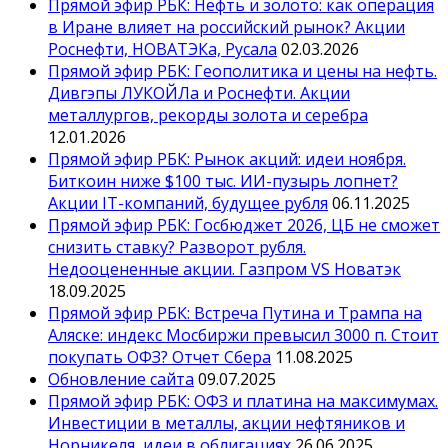
Прямой эфир РБК: Нефть и золото: как операция
в Иране влияет на российский рынок? Акции
Роснефти, НОВАТЭКа, Русала
02.03.2026
Прямой эфир РБК: Геополитика и цены на нефть.
Дивгэпы ЛУКОЙЛа и Роснефти. Акции
металлургов, рекорды золота и серебра
12.01.2026
Прямой эфир РБК: Рынок акций: идеи ноября.
Биткоин ниже $100 тыс. ИИ-пузырь лопнет?
Акции IT-компаний, будущее рубля
06.11.2025
Прямой эфир РБК: Госбюджет 2026, ЦБ не сможет
снизить ставку? Разворот рубля.
Недооцененные акции. Газпром VS Новатэк
18.09.2025
Прямой эфир РБК: Встреча Путина и Трампа на
Аляске: индекс Мосбиржи превысил 3000 п. Стоит
покупать ОФЗ? Отчет Сбера
11.08.2025
Обновление сайта
09.07.2025
Прямой эфир РБК: ОФЗ и платина на максимумах.
Инвестиции в металлы, акции нефтяников и
Норникеля, идеи в облигациях
26.06.2025