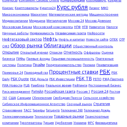
Конференции
Кредиты
Конкурсы
Континент Сибирь Online
Коронавирус
Курс рубля
Кризис
Криптовалюты
Куратор24
Лизинг
МФО
Макроэкономика
Математические методы
Машиностроение
Маркетинг
Металлургия
Медиакомпании
Медицина
Москва 24
Москва Доверие
Московская биржа
НТВ
Налоги
Московский комсомолец
НПФ
Навигатор
Научные работы
Недвижимость
Независимая газета
Нейросети
Нефть
Нефтегазовый сектор
ОПЕК
Нефть и капитал
Новости сайта
ОТР
Обзор рынка
Облигации
ОФЗ
Общественный контроль
Открытие
Отчетность
Открытый журнал
Отрасли
Оффшоры
Оценка
Платежные
бизнеса
ПИФы
Паевые фонды
Пищевая промышленность
Прайм
системы
Политика
Предпринимательство
Премии
Приватизация
РБК
Процентные ставки
Природный газ
РБК
Приморье 24
РБК ТВ
РБК Quote
Daily
РБК Деньги
РЖД-Партнер
РБК Инвестиции
РЕПО
РИА Новости
Рамблер
Рейтинги
РЦБ
Реальное время
Ресторанный бизнес
Ритейл
Российская газета
Россия 24
Россия 1
Риск-менеджмент
Ростов
США
Санкции
Сбережения
Свободная Пресса
Сельское хозяйство
161
Стратегия
Срочный рынок
Сибирское Информационное Агентство
ТАСС
Страхование
Тарифы
Татцентр
Телеканал 360
Телеканал Дождь
Товарные рынки
Телекоммуникации
Технологии
Транспортные
компании
Туроператоры
Украина
ФРС
Турция
Удобрения
Фармацевтика