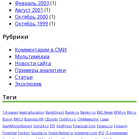
Февраль 2003
(1)
Август 2001
(1)
Октябрь 2000
(1)
Октябрь 1999
(1)
Рубрики
Комментарии в СМИ
Мультимедиа
Новости сайта
Примеры аналитики
Статьи
Эксклюзив
Теги
Banki.ru
Bankir.ru
BFM.ru
1-й канал
Asset allocation
BankDirect
BBC News
BN.ru
CBonds
Brexit
BRICS
Business FM
ChelFin.ru
CityMagazine
Cossa
FedPress
Financial One
Finanz.ru
DailyMoneyExpert
Don24.ru
ETF
Finparty
Forbes
Investing.com
IPO
IT-компании
Finversia
Gazeta.ru
Invest-Rating.ru