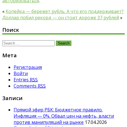
авторизоваться
.
«
Копейка — бережет рубль. А что его поддер
живает?
Доллар побил рекорд — он стоит дороже 37 рублей
»
Поиск
Search
for:
Мета
Регистрация
Войти
Entries
RSS
Comments
RSS
Записи
Прямой эфир РБК: Бюджетное правило.
Инфляция — 0%. Обвал цен на нефть, власти
против манипуляций на рынке
17.04.2026