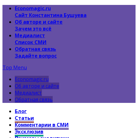
Economagic.ru
Сайт Константина Бушуева
Об авторе и сайте
Зачем это всё
Медиалист
Список СМИ
Обратная связь
Задайте вопрос
Top Menu
Economagic.ru
Об авторе и сайте
Медиалист
Обратная связь
Блог
Статьи
Комментарии в СМИ
Эксклюзив