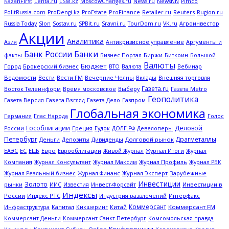
KazanFirst
Lenta.ru
LSM.kz
MoscowChanges.ru
News.ru
NewsNN
Pimco
ProFinance
Reuters
PolitRussia.com
ProDengi.kz
ProEstate
Retailer.ru
Rugion.ru
Russia Today
Slon
Sostav.ru
SPBit.ru
Sravni.ru
TourDom.ru
VK.ru
Агроинвестор
Акции
Аналитика
Антикризисное управление
Азия
Аргументы и
Банк России
Банки
Биржи
Биткоин
факты
Бизнес Портал
Большой
Валюты
Бюджет
Брокерский бизнес
Вебинар
Город
ВТО
Валюта
Ведомости
Вести
Вечерние Челны
Внешняя торговля
Вести FM
Вклады
Газета.ru
Газета Metro
Восток Телеинформ
Время московское
Выберу
Геополитика
Газета Версия
Газета Взгляд
Газета Дело
Газпром
Глобальная экономика
Глас Народа
Германия
Голос
Гособлигации
Деловой
Греция
Гудок
Девелоперы
России
ДОЛГ.РФ
Петербург
Драгметаллы
Деньги
Дивиденды
Долговой рынок
Депозиты
ЕС
ЕЦБ
Евро
Еврооблигации
Журнал Итоги
ЕАЭС
Живой Журнал
Журнал
Журнал Профиль
Компания
Журнал Консультант
Журнал Максим
Журнал РБК
Журнал Эксперт
Зарубежные
Журнал Реальный бизнес
Журнал Финанс
Инвестиции
Золото
рынки
Известия
Инвестиции в
ИИС
Инвест-Форсайт
Индексы
России
Индекс РТС
Интерфакс
Индустрия развлечений
Коммерсант
Капитал
Китай
Коммерсант FM
Инфраструктура
Кикшеринг
Коммерсант Деньги
Коммерсант Санкт-Петербург
Комсомольская правда