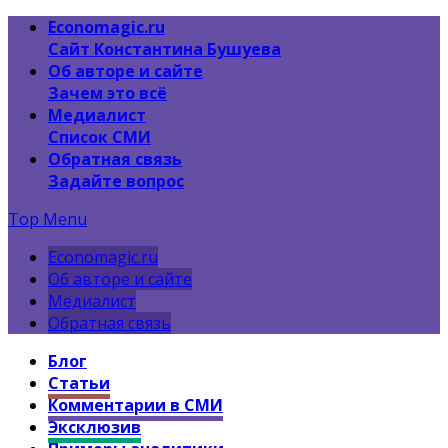
Economagic.ru
Сайт Константина Бушуева
Об авторе и сайте
Зачем это всё
Медиалист
Список СМИ
Обратная связь
Задайте вопрос
Top Menu
Economagic.ru
Об авторе и сайте
Медиалист
Обратная связь
Блог
Статьи
Комментарии в СМИ
Эксклюзив