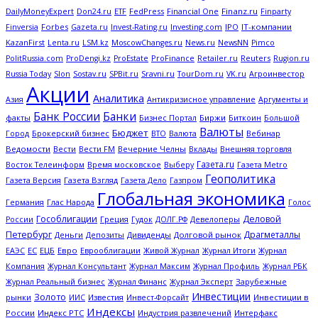
FedPress
Financial One
Finanz.ru
DailyMoneyExpert
Don24.ru
ETF
Finparty
Forbes
Investing.com
IPO
IT-компании
Finversia
Gazeta.ru
Invest-Rating.ru
KazanFirst
Lenta.ru
LSM.kz
MoscowChanges.ru
News.ru
NewsNN
Pimco
ProFinance
Reuters
PolitRussia.com
ProDengi.kz
ProEstate
Retailer.ru
Rugion.ru
Russia Today
Slon
Sostav.ru
SPBit.ru
Sravni.ru
TourDom.ru
VK.ru
Агроинвестор
Акции
Аналитика
Антикризисное управление
Азия
Аргументы и
Банк России
Банки
Биржи
Биткоин
факты
Бизнес Портал
Большой
Валюты
Бюджет
Брокерский бизнес
Вебинар
Город
ВТО
Валюта
Ведомости
Вести
Вечерние Челны
Внешняя торговля
Вести FM
Вклады
Газета.ru
Газета Metro
Восток Телеинформ
Время московское
Выберу
Геополитика
Газета Версия
Газета Взгляд
Газета Дело
Газпром
Глобальная экономика
Глас Народа
Германия
Голос
Гособлигации
Деловой
Греция
Гудок
Девелоперы
России
ДОЛГ.РФ
Петербург
Драгметаллы
Деньги
Дивиденды
Долговой рынок
Депозиты
ЕС
ЕЦБ
Евро
Еврооблигации
Журнал Итоги
ЕАЭС
Живой Журнал
Журнал
Журнал Профиль
Компания
Журнал Консультант
Журнал Максим
Журнал РБК
Журнал Эксперт
Зарубежные
Журнал Реальный бизнес
Журнал Финанс
Инвестиции
Золото
рынки
Известия
Инвестиции в
ИИС
Инвест-Форсайт
Индексы
России
Индекс РТС
Интерфакс
Индустрия развлечений