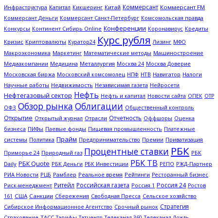
Коммерсант
Капитал
Китай
Коммерсант FM
Инфраструктура
Кикшеринг
Коммерсант Деньги
Коммерсант Санкт-Петербург
Комсомольская правда
Конференции
Кредиты
Конкурсы
Континент Сибирь Online
Коронавирус
Курс рубля
Кризис
Криптовалюты
Куратор24
Лизинг
МФО
Макроэкономика
Математические методы
Машиностроение
Маркетинг
Металлургия
Медиакомпании
Медицина
Москва 24
Москва Доверие
Московская биржа
НТВ
Налоги
Московский комсомолец
НПФ
Навигатор
Научные работы
Недвижимость
Независимая газета
Нейросети
Нефть
Нефтегазовый сектор
ОПЕК
Нефть и капитал
Новости сайта
ОТР
Обзор рынка
Облигации
ОФЗ
Общественный контроль
Открытие
Отчетность
Открытый журнал
Отрасли
Оффшоры
Оценка
Платежные
бизнеса
ПИФы
Паевые фонды
Пищевая промышленность
Прайм
системы
Политика
Предпринимательство
Премии
Приватизация
РБК
Процентные ставки
Природный газ
РБК
Приморье 24
РБК ТВ
РБК Quote
Daily
РБК Деньги
РЖД-Партнер
РБК Инвестиции
РЕПО
РИА Новости
Рамблер
Рейтинги
РЦБ
Реальное время
Ресторанный бизнес
Ритейл
Российская газета
Россия 24
Россия 1
Риск-менеджмент
Ростов
США
Санкции
Сбережения
Свободная Пресса
Сельское хозяйство
161
Стратегия
Срочный рынок
Сибирское Информационное Агентство
ТАСС
Страхование
Тарифы
Татцентр
Телеканал 360
Телеканал Дождь