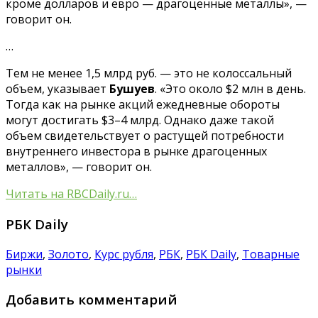
кроме долларов и евро — драгоценные металлы», —
говорит он.
…
Тем не менее 1,5 млрд руб. — это не колоссальный
объем, указывает
Бушуев
. «Это около $2 млн в день.
Тогда как на рынке акций ежедневные обороты
могут достигать $3–4 млрд. Однако даже такой
объем свидетельствует о растущей потребности
внутреннего инвестора в рынке драгоценных
металлов», — говорит он.
Читать на RBCDaily.ru…
РБК Daily
Биржи
,
Золото
,
Курс рубля
,
РБК
,
РБК Daily
,
Товарные
рынки
Добавить комментарий