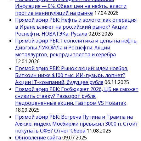
Инфляция — 0%. Обвал цен на нефть, власти
против манипуляций на рынке
17.04.2026
Прямой эфир РБК: Нефть и золото: как операция
в Иране влияет на российский рынок? Акции
Роснефти, НОВАТЭКа, Русала
02.03.2026
Прямой эфир РБК: Геополитика и цены на нефть.
Дивгэпы ЛУКОЙЛа и Роснефти. Акции
металлургов, рекорды золота и серебра
12.01.2026
Прямой эфир РБК: Рынок акций: идеи ноября.
Биткоин ниже $100 тыс. ИИ-пузырь лопнет?
Акции IT-компаний, будущее рубля
06.11.2025
Прямой эфир РБК: Госбюджет 2026, ЦБ не сможет
снизить ставку? Разворот рубля.
Недооцененные акции. Газпром VS Новатэк
18.09.2025
Прямой эфир РБК: Встреча Путина и Трампа на
Аляске: индекс Мосбиржи превысил 3000 п. Стоит
покупать ОФЗ? Отчет Сбера
11.08.2025
Обновление сайта
09.07.2025