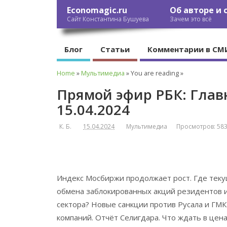
Economagic.ru
Об авторе и 
Сайт Константина Бушуева
Зачем это всё
Блог
Статьи
Комментарии в СМ
Home
»
Мультимедиа
» You are reading »
Прямой эфир РБК: Главн
15.04.2024
К. Б.
15.04.2024
Мультимедиа
Просмотров: 58
Индекс Мосбиржи продолжает рост. Где тек
обмена заблокированных акций резидентов и 
сектора? Новые санкции против Русала и ГМК
компаний. Отчёт Селигдара. Что ждать в цен