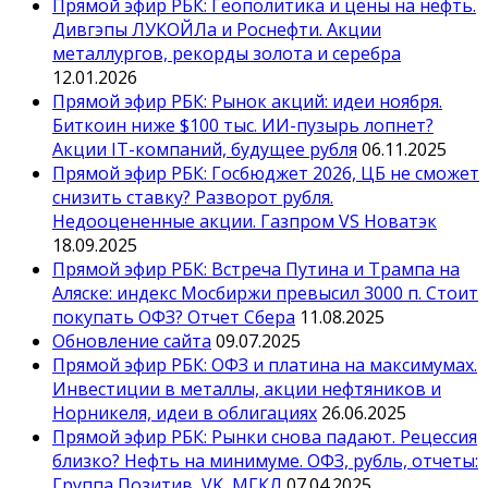
Прямой эфир РБК: Геополитика и цены на нефть.
Дивгэпы ЛУКОЙЛа и Роснефти. Акции
металлургов, рекорды золота и серебра
12.01.2026
Прямой эфир РБК: Рынок акций: идеи ноября.
Биткоин ниже $100 тыс. ИИ-пузырь лопнет?
Акции IT-компаний, будущее рубля
06.11.2025
Прямой эфир РБК: Госбюджет 2026, ЦБ не сможет
снизить ставку? Разворот рубля.
Недооцененные акции. Газпром VS Новатэк
18.09.2025
Прямой эфир РБК: Встреча Путина и Трампа на
Аляске: индекс Мосбиржи превысил 3000 п. Стоит
покупать ОФЗ? Отчет Сбера
11.08.2025
Обновление сайта
09.07.2025
Прямой эфир РБК: ОФЗ и платина на максимумах.
Инвестиции в металлы, акции нефтяников и
Норникеля, идеи в облигациях
26.06.2025
Прямой эфир РБК: Рынки снова падают. Рецессия
близко? Нефть на минимуме. ОФЗ, рубль, отчеты:
Группа Позитив, VK, МГКЛ
07.04.2025