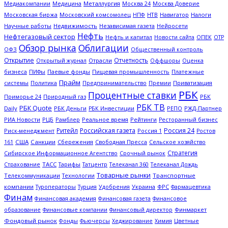
Металлургия
Медиакомпании
Медицина
Москва 24
Москва Доверие
Московская биржа
НТВ
Налоги
Московский комсомолец
НПФ
Навигатор
Научные работы
Недвижимость
Независимая газета
Нейросети
Нефть
Нефтегазовый сектор
ОПЕК
Нефть и капитал
Новости сайта
ОТР
Обзор рынка
Облигации
ОФЗ
Общественный контроль
Открытие
Отчетность
Открытый журнал
Отрасли
Оффшоры
Оценка
Платежные
бизнеса
ПИФы
Паевые фонды
Пищевая промышленность
Прайм
системы
Политика
Предпринимательство
Премии
Приватизация
РБК
Процентные ставки
Природный газ
РБК
Приморье 24
РБК ТВ
РБК Quote
Daily
РБК Деньги
РЖД-Партнер
РБК Инвестиции
РЕПО
РИА Новости
Рамблер
Рейтинги
РЦБ
Реальное время
Ресторанный бизнес
Ритейл
Российская газета
Россия 24
Россия 1
Риск-менеджмент
Ростов
США
Санкции
Сбережения
Свободная Пресса
Сельское хозяйство
161
Стратегия
Срочный рынок
Сибирское Информационное Агентство
ТАСС
Страхование
Тарифы
Татцентр
Телеканал 360
Телеканал Дождь
Товарные рынки
Телекоммуникации
Технологии
Транспортные
компании
Туроператоры
Украина
ФРС
Турция
Удобрения
Фармацевтика
Финам
Финансовая академия
Финансовая газета
Финансовое
Финмаркет
образование
Финансовые компании
Финансовый директор
Фондовый рынок
Цветные
Фонды
Фьючерсы
Хеджирование
Химия