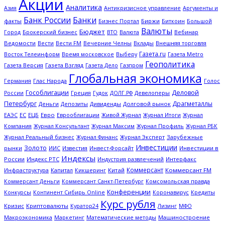
Акции
Аналитика
Антикризисное управление
Азия
Аргументы и
Банк России
Банки
Биржи
Биткоин
факты
Бизнес Портал
Большой
Валюты
Бюджет
Брокерский бизнес
Вебинар
Город
ВТО
Валюта
Ведомости
Вести
Вечерние Челны
Внешняя торговля
Вести FM
Вклады
Газета.ru
Газета Metro
Восток Телеинформ
Время московское
Выберу
Геополитика
Газета Версия
Газета Взгляд
Газета Дело
Газпром
Глобальная экономика
Глас Народа
Германия
Голос
Гособлигации
Деловой
Греция
Гудок
Девелоперы
России
ДОЛГ.РФ
Петербург
Драгметаллы
Деньги
Дивиденды
Долговой рынок
Депозиты
ЕС
ЕЦБ
Евро
Еврооблигации
Журнал Итоги
ЕАЭС
Живой Журнал
Журнал
Журнал Профиль
Компания
Журнал Консультант
Журнал Максим
Журнал РБК
Журнал Эксперт
Зарубежные
Журнал Реальный бизнес
Журнал Финанс
Инвестиции
Золото
рынки
Известия
Инвестиции в
ИИС
Инвест-Форсайт
Индексы
России
Индекс РТС
Интерфакс
Индустрия развлечений
Коммерсант
Капитал
Китай
Коммерсант FM
Инфраструктура
Кикшеринг
Коммерсант Деньги
Коммерсант Санкт-Петербург
Комсомольская правда
Конференции
Кредиты
Конкурсы
Континент Сибирь Online
Коронавирус
Курс рубля
Кризис
Криптовалюты
Куратор24
Лизинг
МФО
Макроэкономика
Математические методы
Машиностроение
Маркетинг