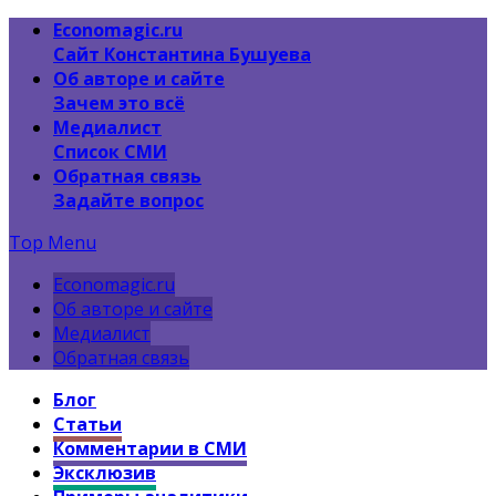
Economagic.ru
Сайт Константина Бушуева
Об авторе и сайте
Зачем это всё
Медиалист
Список СМИ
Обратная связь
Задайте вопрос
Top Menu
Economagic.ru
Об авторе и сайте
Медиалист
Обратная связь
Блог
Статьи
Комментарии в СМИ
Эксклюзив