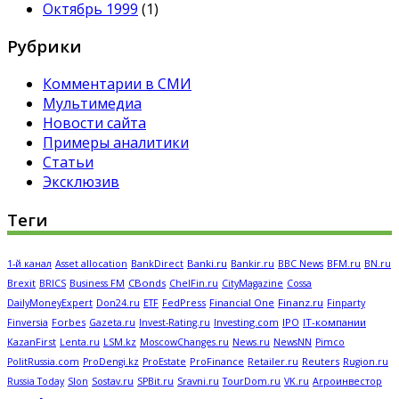
Октябрь 1999
(1)
Рубрики
Комментарии в СМИ
Мультимедиа
Новости сайта
Примеры аналитики
Статьи
Эксклюзив
Теги
Banki.ru
Bankir.ru
BFM.ru
1-й канал
Asset allocation
BankDirect
BBC News
BN.ru
CBonds
Brexit
BRICS
Business FM
ChelFin.ru
CityMagazine
Cossa
FedPress
Financial One
Finanz.ru
DailyMoneyExpert
Don24.ru
ETF
Finparty
Forbes
Investing.com
IPO
IT-компании
Finversia
Gazeta.ru
Invest-Rating.ru
KazanFirst
Lenta.ru
LSM.kz
MoscowChanges.ru
News.ru
NewsNN
Pimco
ProFinance
Reuters
PolitRussia.com
ProDengi.kz
ProEstate
Retailer.ru
Rugion.ru
Russia Today
Slon
Sostav.ru
SPBit.ru
Sravni.ru
TourDom.ru
VK.ru
Агроинвестор