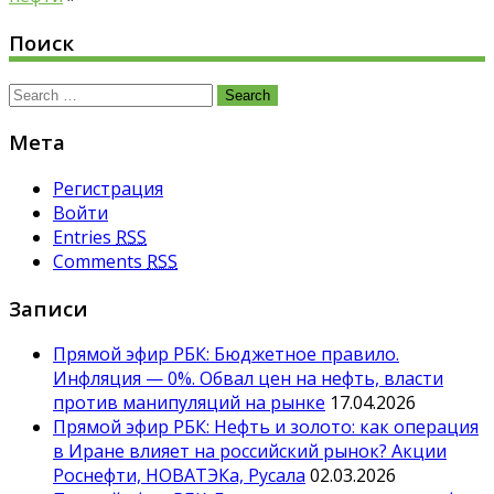
Поиск
Search
for:
Мета
Регистрация
Войти
Entries
RSS
Comments
RSS
Записи
Прямой эфир РБК: Бюджетное правило.
Инфляция — 0%. Обвал цен на нефть, власти
против манипуляций на рынке
17.04.2026
Прямой эфир РБК: Нефть и золото: как операция
в Иране влияет на российский рынок? Акции
Роснефти, НОВАТЭКа, Русала
02.03.2026