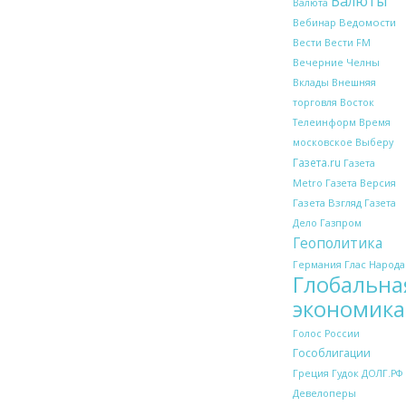
Валюты
Валюта
Вебинар
Ведомости
Вести
Вести FM
Вечерние Челны
Внешняя
Вклады
торговля
Восток
Телеинформ
Время
московское
Выберу
Газета.ru
Газета
Metro
Газета Версия
Газета Взгляд
Газета
Дело
Газпром
Геополитика
Глас Народа
Германия
Глобальна
экономика
Голос России
Гособлигации
Греция
Гудок
ДОЛГ.РФ
Девелоперы