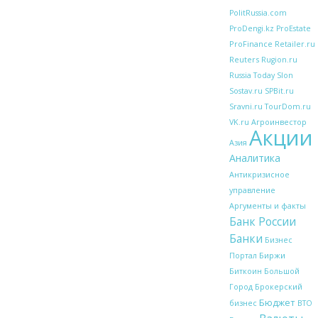
PolitRussia.com
ProDengi.kz
ProEstate
ProFinance
Retailer.ru
Reuters
Rugion.ru
Russia Today
Slon
Sostav.ru
SPBit.ru
Sravni.ru
TourDom.ru
VK.ru
Агроинвестор
Акции
Азия
Аналитика
Антикризисное
управление
Аргументы и факты
Банк России
Банки
Бизнес
Биржи
Портал
Биткоин
Большой
Брокерский
Город
Бюджет
бизнес
ВТО