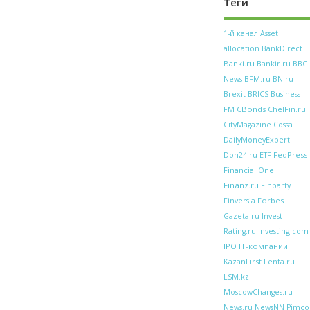
Теги
1-й канал
Asset
allocation
BankDirect
Banki.ru
Bankir.ru
BBC
BFM.ru
News
BN.ru
Brexit
BRICS
Business
CBonds
FM
ChelFin.ru
CityMagazine
Cossa
DailyMoneyExpert
FedPress
Don24.ru
ETF
Financial One
Finanz.ru
Finparty
Forbes
Finversia
Gazeta.ru
Invest-
Investing.com
Rating.ru
IPO
IT-компании
KazanFirst
Lenta.ru
LSM.kz
MoscowChanges.ru
News.ru
NewsNN
Pimco