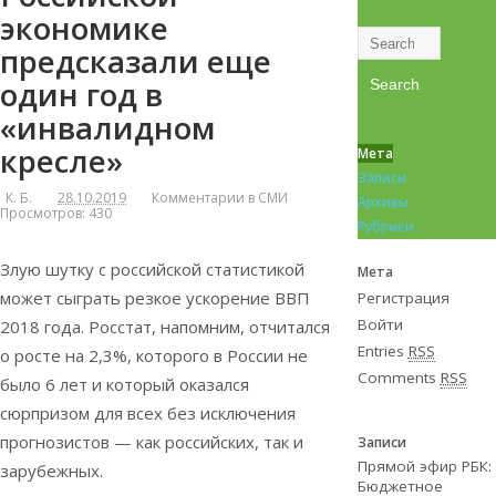
экономике
предсказали еще
один год в
«инвалидном
кресле»
Мета
Записи
К. Б.
28.10.2019
Комментарии в СМИ
Архивы
Просмотров: 430
Рубрики
Злую шутку с российской статистикой
Мета
может сыграть резкое ускорение ВВП
Регистрация
Войти
2018 года. Росстат, напомним, отчитался
Entries
RSS
о росте на 2,3%, которого в России не
Comments
RSS
было 6 лет и который оказался
сюрпризом для всех без исключения
прогнозистов — как российских, так и
Записи
Прямой эфир РБК:
зарубежных.
Бюджетное