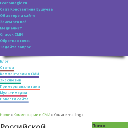
Economagic.ru
Сайт Константина Бушуева
Об авторе и сайте
Зачем это всё
Медиалист
Список СМИ
Обратная связь
Задайте вопрос
Блог
Статьи
Комментарии в СМИ
Эксклюзив
Примеры аналитики
Мультимедиа
Новости сайта
Home
»
Комментарии в СМИ
» You are reading »
Российской
Поиск