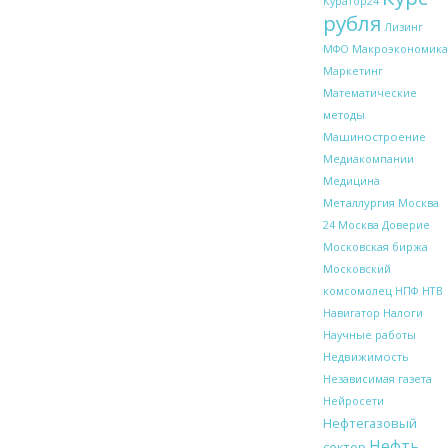
Куратор24
рубля
Лизинг
Макроэкономика
МФО
Маркетинг
Математические
методы
Машиностроение
Медиакомпании
Медицина
Металлургия
Москва
24
Москва Доверие
Московская биржа
Московский
НТВ
комсомолец
НПФ
Налоги
Навигатор
Научные работы
Недвижимость
Независимая газета
Нейросети
Нефтегазовый
Нефть
сектор