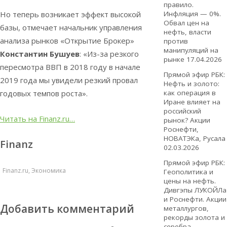
правило.
Но теперь возникает эффект высокой
Инфляция — 0%.
Обвал цен на
базы, отмечает начальник управления
нефть, власти
анализа рынков «Открытие Брокер»
против
манипуляций на
Константин Бушуев
: «Из-за резкого
рынке
17.04.2026
пересмотра ВВП в 2018 году в начале
Прямой эфир РБК:
2019 года мы увидели резкий провал
Нефть и золото:
годовых темпов роста».
как операция в
Иране влияет на
российский
Читать на Finanz.ru…
рынок? Акции
Роснефти,
НОВАТЭКа, Русала
Finanz
02.03.2026
Прямой эфир РБК:
Finanz.ru
,
Экономика
Геополитика и
цены на нефть.
Дивгэпы ЛУКОЙЛа
и Роснефти. Акции
Добавить комментарий
металлургов,
рекорды золота и
серебра