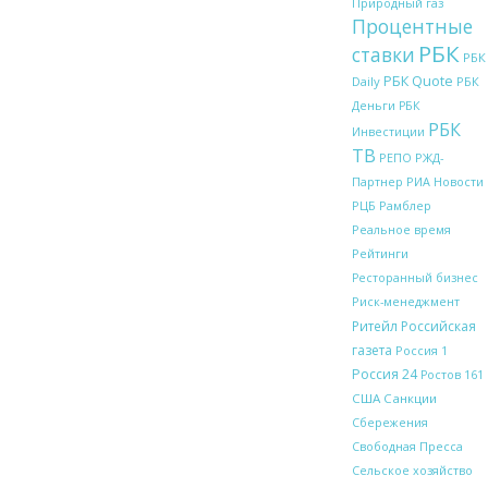
Природный газ
Процентные
РБК
ставки
РБК
РБК Quote
Daily
РБК
Деньги
РБК
РБК
Инвестиции
ТВ
РЖД-
РЕПО
Партнер
РИА Новости
Рамблер
РЦБ
Реальное время
Рейтинги
Ресторанный бизнес
Риск-менеджмент
Ритейл
Российская
газета
Россия 1
Россия 24
Ростов 161
США
Санкции
Сбережения
Свободная Пресса
Сельское хозяйство