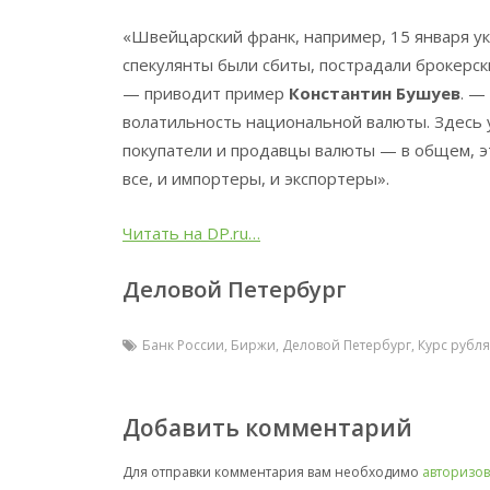
«Швейцарский франк, например, 15 января ук
спекулянты были сбиты, пострадали брокерск
— приводит пример
Константин Бушуев
. —
волатильность национальной валюты. Здесь 
покупатели и продавцы валюты — в общем, э
все, и импортеры, и экспортеры».
Читать на DP.ru…
Деловой Петербург
Банк России
,
Биржи
,
Деловой Петербург
,
Курс рубля
Добавить комментарий
Для отправки комментария вам необходимо
авторизов