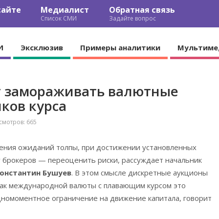
сайте
Медиалист
Обратная связь
Список СМИ
Задайте вопрос
И
Эксклюзив
Примеры аналитики
Мультиме
т замораживать валютные
чков курса
мотров: 665
оения ожиданий толпы, при достижении установленных
 у брокеров — переоценить риски, рассуждает начальник
онстантин Бушуев
. В этом смысле дискретные аукционы
 как международной валюты с плавающим курсом это
одномоментное ограничение на движение капитала, говорит