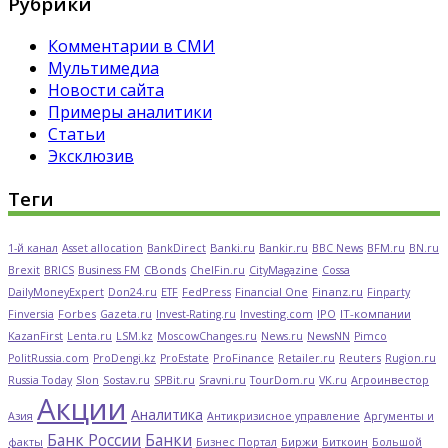
Рубрики
Комментарии в СМИ
Мультимедиа
Новости сайта
Примеры аналитики
Статьи
Эксклюзив
Теги
Banki.ru
Bankir.ru
BFM.ru
1-й канал
Asset allocation
BankDirect
BBC News
BN.ru
CBonds
Brexit
BRICS
Business FM
ChelFin.ru
CityMagazine
Cossa
FedPress
Financial One
Finanz.ru
DailyMoneyExpert
Don24.ru
ETF
Finparty
Forbes
Investing.com
IPO
IT-компании
Finversia
Gazeta.ru
Invest-Rating.ru
KazanFirst
Lenta.ru
LSM.kz
MoscowChanges.ru
News.ru
NewsNN
Pimco
ProFinance
Reuters
PolitRussia.com
ProDengi.kz
ProEstate
Retailer.ru
Rugion.ru
Russia Today
Slon
Sostav.ru
SPBit.ru
Sravni.ru
TourDom.ru
VK.ru
Агроинвестор
Акции
Аналитика
Антикризисное управление
Азия
Аргументы и
Банк России
Банки
Биржи
Биткоин
факты
Бизнес Портал
Большой