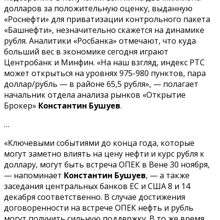
долларов за положительную оценку, выданную
«Роснефти» для приватизации контрольного пакета
«Башнефти», незначительно скажется на динамике
рубля. Аналитики «Росбанка» отмечают, что куда
больший вес в экономике сегодня играют
Центробанк и Минфин. «На наш взгляд, индекс РТС
может открыться на уровнях 975-980 пунктов, пара
доллар/рубль — в районе 65,5 рубля», — полагает
начальник отдела анализа рынков «Открытие
Брокер»
Константин Бушуев
.
…
«Ключевыми событиями до конца года, которые
могут заметно влиять на цену нефти и курс рубля к
доллару, могут быть встреча ОПЕК в Вене 30 ноября,
— напоминает
Константин Бушуев
, — а также
заседания центральных банков ЕС и США 8 и 14
декабря соответственно. В случае достижения
договоренности на встрече ОПЕК нефть и рубль
могут получить сильную поддержку. В то же время