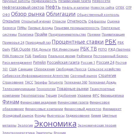
Научные работы
Недвижимость
Независимая газета
Нейросети
Нефть
Нефтегазовый сектор
ОПЕК
Нефть и капитал
Новости сайта
ОТР
Обзор рынка
Облигации
ОФЗ
Общественный контроль
Открытие
Отчетность
Открытый журнал
Отрасли
Оффшоры
Оценка
Платежные
бизнеса
ПИФы
Паевые фонды
Пищевая промышленность
Прайм
системы
Политика
Предпринимательство
Премии
Приватизация
РБК
Процентные ставки
Природный газ
РБК
Приморье 24
РБК ТВ
РБК Quote
Daily
РБК Деньги
РЖД-Партнер
РБК Инвестиции
РЕПО
РИА Новости
Рамблер
Рейтинги
РЦБ
Реальное время
Ресторанный бизнес
Ритейл
Российская газета
Россия 24
Россия 1
Риск-менеджмент
Ростов
США
Санкции
Сбережения
Свободная Пресса
Сельское хозяйство
161
Стратегия
Срочный рынок
Сибирское Информационное Агентство
ТАСС
Страхование
Тарифы
Татцентр
Телеканал 360
Телеканал Дождь
Товарные рынки
Телекоммуникации
Технологии
Транспортные
компании
Туроператоры
Украина
ФРС
Турция
Удобрения
Фармацевтика
Финам
Финансовая академия
Финансовая газета
Финансовое
Финмаркет
образование
Финансовые компании
Финансовый директор
Фондовый рынок
Цветные
Фонды
Фьючерсы
Хеджирование
Химия
Экономика
металлы
Экология
Экономическая теория
Электроэнергетика
Эмитенты
Япония