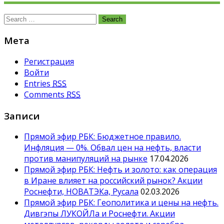
Search
for:
Мета
Регистрация
Войти
Entries
RSS
Comments
RSS
Записи
Прямой эфир РБК: Бюджетное правило.
Инфляция — 0%. Обвал цен на нефть, власти
против манипуляций на рынке
17.04.2026
Прямой эфир РБК: Нефть и золото: как операция
в Иране влияет на российский рынок? Акции
Роснефти, НОВАТЭКа, Русала
02.03.2026
Прямой эфир РБК: Геополитика и цены на нефть.
Дивгэпы ЛУКОЙЛа и Роснефти. Акции