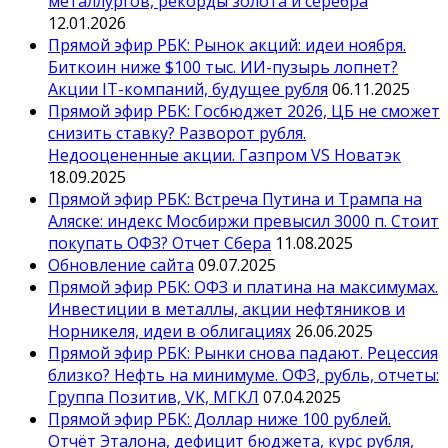
металлургов, рекорды золота и серебра
12.01.2026
Прямой эфир РБК: Рынок акций: идеи ноября.
Биткоин ниже $100 тыс. ИИ-пузырь лопнет?
Акции IT-компаний, будущее рубля
06.11.2025
Прямой эфир РБК: Госбюджет 2026, ЦБ не сможет
снизить ставку? Разворот рубля.
Недооцененные акции. Газпром VS Новатэк
18.09.2025
Прямой эфир РБК: Встреча Путина и Трампа на
Аляске: индекс Мосбиржи превысил 3000 п. Стоит
покупать ОФЗ? Отчет Сбера
11.08.2025
Обновление сайта
09.07.2025
Прямой эфир РБК: ОФЗ и платина на максимумах.
Инвестиции в металлы, акции нефтяников и
Норникеля, идеи в облигациях
26.06.2025
Прямой эфир РБК: Рынки снова падают. Рецессия
близко? Нефть на минимуме. ОФЗ, рубль, отчеты:
Группа Позитив, VK, МГКЛ
07.04.2025
Прямой эфир РБК: Доллар ниже 100 рублей.
Отчёт Эталона, дефицит бюджета, курс рубля,