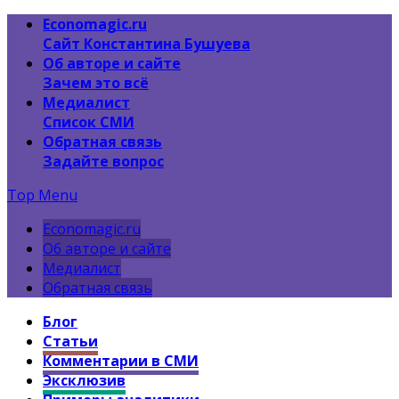
Economagic.ru
Сайт Константина Бушуева
Об авторе и сайте
Зачем это всё
Медиалист
Список СМИ
Обратная связь
Задайте вопрос
Top Menu
Economagic.ru
Об авторе и сайте
Медиалист
Обратная связь
Блог
Статьи
Комментарии в СМИ
Эксклюзив