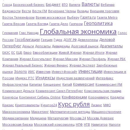
Валюты
Бюджет
Брокерский бизнес
Вебинар
Город
ВТО
Валюта
Ведомости
Вести
Вечерние Челны
Внешняя торговля
Вести FM
Вклады
Газета.ru
Газета Metro
Восток Телеинформ
Время московское
Выберу
Геополитика
Газета Версия
Газета Взгляд
Газета Дело
Газпром
Глобальная экономика
Глас Народа
Германия
Голос
Гособлигации
Деловой
Греция
Гудок
Девелоперы
России
ДОЛГ.РФ
Петербург
Драгметаллы
Деньги
Дивиденды
Долговой рынок
Депозиты
ЕС
ЕЦБ
Евро
Еврооблигации
Журнал Итоги
ЕАЭС
Живой Журнал
Журнал
Журнал Профиль
Компания
Журнал Консультант
Журнал Максим
Журнал РБК
Журнал Эксперт
Зарубежные
Журнал Реальный бизнес
Журнал Финанс
Инвестиции
Золото
рынки
Известия
Инвестиции в
ИИС
Инвест-Форсайт
Индексы
России
Индекс РТС
Интерфакс
Индустрия развлечений
Коммерсант
Капитал
Китай
Коммерсант FM
Инфраструктура
Кикшеринг
Коммерсант Деньги
Коммерсант Санкт-Петербург
Комсомольская правда
Конференции
Кредиты
Конкурсы
Континент Сибирь Online
Коронавирус
Курс рубля
Кризис
Криптовалюты
Куратор24
Лизинг
МФО
Макроэкономика
Математические методы
Машиностроение
Маркетинг
Металлургия
Медиакомпании
Медицина
Москва 24
Москва Доверие
Московская биржа
НТВ
Налоги
Московский комсомолец
НПФ
Навигатор