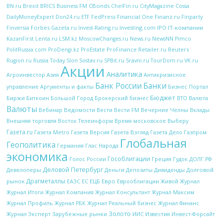
CBonds
BN.ru
Brexit
BRICS
Business FM
ChelFin.ru
CityMagazine
Cossa
FedPress
Financial One
Finanz.ru
DailyMoneyExpert
Don24.ru
ETF
Finparty
Forbes
Investing.com
IPO
IT-компании
Finversia
Gazeta.ru
Invest-Rating.ru
KazanFirst
Lenta.ru
LSM.kz
MoscowChanges.ru
News.ru
NewsNN
Pimco
ProFinance
Reuters
PolitRussia.com
ProDengi.kz
ProEstate
Retailer.ru
Rugion.ru
Russia Today
Slon
Sostav.ru
SPBit.ru
Sravni.ru
TourDom.ru
VK.ru
Акции
Аналитика
Антикризисное
Агроинвестор
Азия
Банк России
Банки
управление
Аргументы и факты
Бизнес Портал
Бюджет
Биржи
Биткоин
Брокерский бизнес
Большой Город
ВТО
Валюта
Валюты
Вебинар
Ведомости
Вести
Вечерние Челны
Вести FM
Вклады
Внешняя торговля
Восток Телеинформ
Время московское
Выберу
Газета.ru
Газета Metro
Газета Версия
Газета Взгляд
Газета Дело
Газпром
Глобальная
Геополитика
Глас Народа
Германия
экономика
Гособлигации
Греция
Гудок
Голос России
ДОЛГ.РФ
Деловой Петербург
Девелоперы
Деньги
Дивиденды
Долговой
Депозиты
Драгметаллы
рынок
ЕС
ЕЦБ
Евро
Еврооблигации
ЕАЭС
Живой Журнал
Журнал Итоги
Журнал Компания
Журнал Консультант
Журнал Максим
Журнал Профиль
Журнал РБК
Журнал Реальный бизнес
Журнал Финанс
Золото
Журнал Эксперт
Зарубежные рынки
Известия
ИИС
Инвест-Форсайт