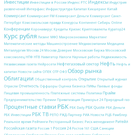
Индексы
Инвестиции
Инвестиции в России
Индекс РТС
Индустрия
Интерфакс
Капитал
Китай
развлечений
Инфраструктура
Кикшеринг
Коммерсант
Коммерсант FM
Коммерсант Деньги
Коммерсант Санкт-
Петербург
Комсомольская правда
Конкурсы
Континент Сибирь Online
Конференции
Кредиты
Кризис
Криптовалюты
Коронавирус
Куратор24
Курс рубля
Макроэкономика
Лизинг
МФО
Маркетинг
Математические методы
Машиностроение
Медиакомпании
Медицина
Металлургия
Московская биржа
Москва 24
Москва Доверие
Московский
НТВ
Налоги
Научные работы
Недвижимость
комсомолец
НПФ
Навигатор
Нефть
Нефтегазовый сектор
Независимая газета
Нейросети
Нефть и
Обзор рынка
ОПЕК
ОФЗ
капитал
Новости сайта
ОТР
Облигации
Открытие
Открытый журнал
Общественный контроль
Отчетность
Отрасли
Оффшоры
Оценка бизнеса
ПИФы
Паевые фонды
Прайм
Платежные системы
Политика
Пищевая промышленность
Природный газ
Предпринимательство
Премии
Приватизация
Приморье 24
РБК
Процентные ставки
РБК Quote
РБК Daily
РБК Деньги
РБК ТВ
РЖД-Партнер
РИА Новости
Рамблер
РБК Инвестиции
РЕПО
РЦБ
Ритейл
Рейтинги
Реальное время
Ресторанный бизнес
Риск-менеджмент
Российская газета
Россия 24
Россия 1
США
Санкции
Ростов 161
Сбережения
Свободная Пресса
Сельское хозяйство
Сибирское