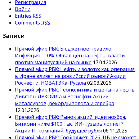
Регистрация
Войти
Entries
RSS
Comments
RSS
Записи
Прямой эфир РБК: Бюджетное правило.
Инфляция — 0%. Обвал цен на нефть, власти
против манипуляций на рынке
17.04.2026
Прямой эфир РБК: Нефть и золото: как операция
в Иране влияет на российский рынок? Акции
Роснефти, НОВАТЭКа, Русала
02.03.2026
Прямой эфир РБК: Геополитика и цены на нефть.
Дивгэпы ЛУКОЙЛа и Роснефти. Акции
металлургов, рекорды золота и серебра
12.01.2026
Прямой эфир РБК: Рынок акций: идеи ноября.
Биткоин ниже $100 тыс. ИИ-пузырь лопнет?
Акции IT-компаний, будущее рубля
06.11.2025
Прямой эфир РБК: Госбюджет 2026, ЦБ не сможет