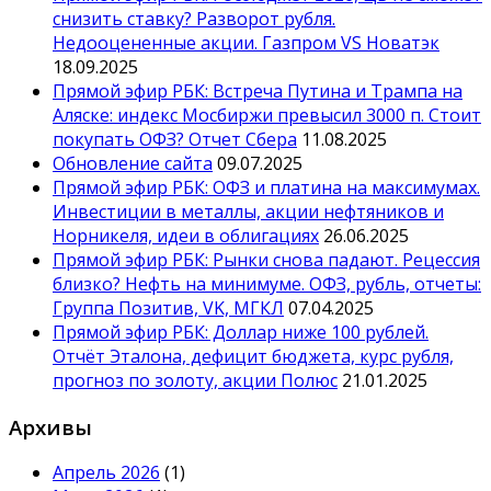
снизить ставку? Разворот рубля.
Недооцененные акции. Газпром VS Новатэк
18.09.2025
Прямой эфир РБК: Встреча Путина и Трампа на
Аляске: индекс Мосбиржи превысил 3000 п. Стоит
покупать ОФЗ? Отчет Сбера
11.08.2025
Обновление сайта
09.07.2025
Прямой эфир РБК: ОФЗ и платина на максимумах.
Инвестиции в металлы, акции нефтяников и
Норникеля, идеи в облигациях
26.06.2025
Прямой эфир РБК: Рынки снова падают. Рецессия
близко? Нефть на минимуме. ОФЗ, рубль, отчеты:
Группа Позитив, VK, МГКЛ
07.04.2025
Прямой эфир РБК: Доллар ниже 100 рублей.
Отчёт Эталона, дефицит бюджета, курс рубля,
прогноз по золоту, акции Полюс
21.01.2025
Архивы
Апрель 2026
(1)