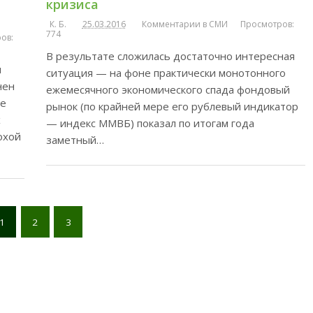
кризиса
К. Б.
25.03.2016
Комментарии в СМИ
Просмотров:
774
ов:
В результате сложилась достаточно интересная
и
ситуация — на фоне практически монотонного
нен
ежемесячного экономического спада фондовый
ре
рынок (по крайней мере его рублевый индикатор
х
— индекс ММВБ) показал по итогам года
охой
заметный…
1
2
3