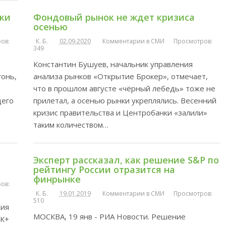
ки
Фондовый рынок не ждет кризиса
осенью
ов:
К. Б.
02.09.2020
Комментарии в СМИ
Просмотров:
349
Константин Бушуев, начальник управления
гонь,
анализа рынков «Открытие Брокер», отмечает,
что в прошлом августе «чёрный лебедь» тоже не
щего
прилетал, а осенью рынки укреплялись. Весенний
кризис правительства и Центробанки «залили»
таким количеством…
Эксперт рассказал, как решение S&P по
рейтингу России отразится на
финрынке
ов:
К. Б.
19.01.2019
Комментарии в СМИ
Просмотров:
510
ния
МОСКВА, 19 янв - РИА Новости. Решение
ЕК+