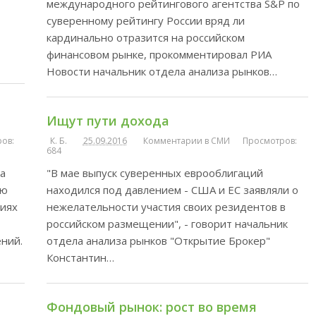
международного рейтингового агентства S&P по
суверенному рейтингу России вряд ли
кардинально отразится на российском
финансовом рынке, прокомментировал РИА
Новости начальник отдела анализа рынков…
Ищут пути дохода
ов:
К. Б.
25.09.2016
Комментарии в СМИ
Просмотров:
684
да
"В мае выпуск суверенных еврооблигаций
ую
находился под давлением - США и ЕС заявляли о
циях
нежелательности участия своих резидентов в
российском размещении", - говорит начальник
ний.
отдела анализа рынков "Открытие Брокер"
Константин…
Фондовый рынок: рост во время