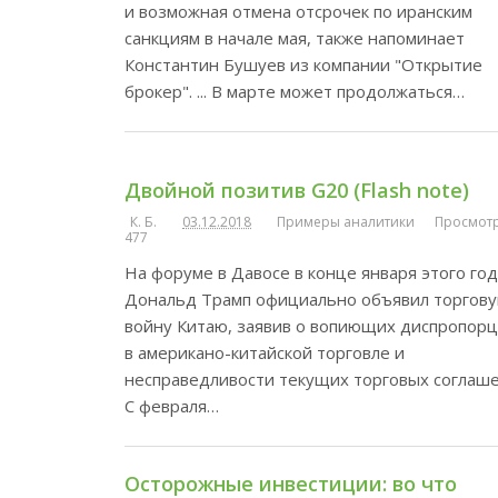
и возможная отмена отсрочек по иранским
санкциям в начале мая, также напоминает
Константин Бушуев из компании "Открытие
брокер". ... В марте может продолжаться…
Двойной позитив G20 (Flash note)
К. Б.
03.12.2018
Примеры аналитики
Просмотр
477
На форуме в Давосе в конце января этого го
Дональд Трамп официально объявил торгов
войну Китаю, заявив о вопиющих диспропор
в американо-китайской торговле и
несправедливости текущих торговых соглаше
С февраля…
Осторожные инвестиции: во что