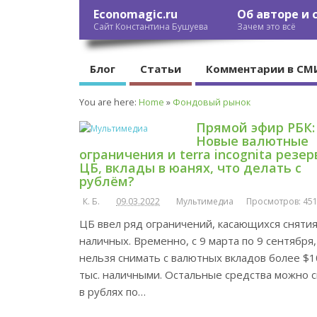
Economagic.ru
Об авторе и 
Сайт Константина Бушуева
Зачем это всё
Блог
Статьи
Комментарии в СМ
You are here:
Home
»
Фондовый рынок
Прямой эфир РБК:
Новые валютные
ограничения и terra incognita резер
ЦБ, вклады в юанях, что делать с
рублём?
К. Б.
09.03.2022
Мультимедиа
Просмотров: 45
ЦБ ввел ряд ограничений, касающихся сняти
наличных. Временно, с 9 марта по 9 сентября,
нельзя снимать с валютных вкладов более $1
тыс. наличными. Остальные средства можно 
в рублях по…