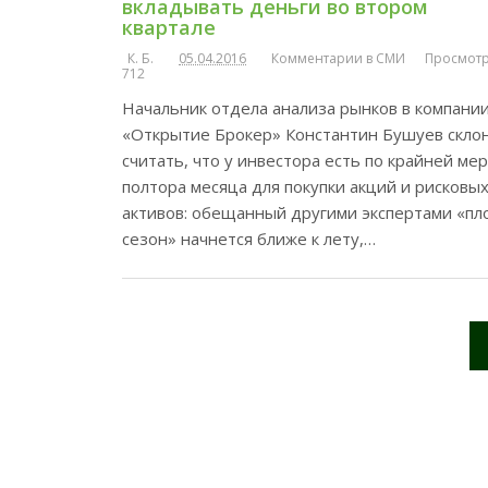
вкладывать деньги во втором
квартале
К. Б.
05.04.2016
Комментарии в СМИ
Просмотр
712
Начальник отдела анализа рынков в компани
«Открытие Брокер» Константин Бушуев скло
считать, что у инвестора есть по крайней ме
полтора месяца для покупки акций и рисковы
активов: обещанный другими экспертами «пл
сезон» начнется ближе к лету,…