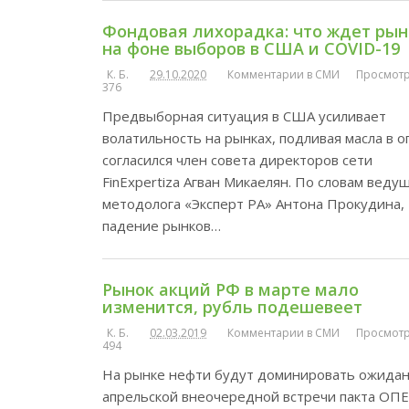
Фондовая лихорадка: что ждет рын
на фоне выборов в США и COVID-19
К. Б.
29.10.2020
Комментарии в СМИ
Просмотр
376
Предвыборная ситуация в США усиливает
волатильность на рынках, подливая масла в о
согласился член совета директоров сети
FinExpertiza Агван Микаелян. По словам веду
методолога «Эксперт РА» Антона Прокудина,
падение рынков…
Рынок акций РФ в марте мало
изменится, рубль подешевеет
К. Б.
02.03.2019
Комментарии в СМИ
Просмотр
494
На рынке нефти будут доминировать ожида
апрельской внеочередной встречи пакта ОП