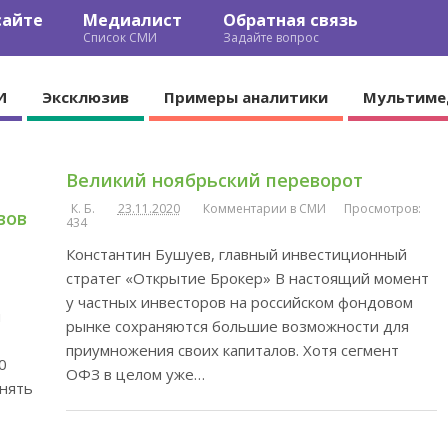
сайте
Медиалист
Обратная связь
Список СМИ
Задайте вопрос
И
Эксклюзив
Примеры аналитики
Мультиме
Великий ноябрьский переворот
К. Б.
23.11.2020
Комментарии в СМИ
Просмотров:
вов
434
Константин Бушуев, главный инвестиционный
стратег «Открытие Брокер» В настоящий момент
1
у частных инвесторов на российском фондовом
я
рынке сохраняются большие возможности для
приумножения своих капиталов. Хотя сегмент
0
ОФЗ в целом уже…
снять