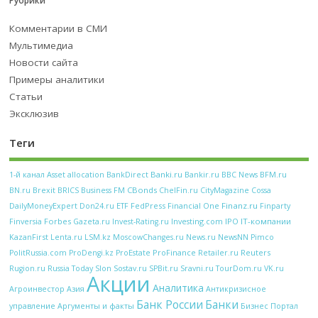
Рубрики
Комментарии в СМИ
Мультимедиа
Новости сайта
Примеры аналитики
Статьи
Эксклюзив
Теги
Banki.ru
Bankir.ru
BFM.ru
1-й канал
Asset allocation
BankDirect
BBC News
CBonds
BN.ru
Brexit
BRICS
Business FM
ChelFin.ru
CityMagazine
Cossa
FedPress
Financial One
Finanz.ru
DailyMoneyExpert
Don24.ru
ETF
Finparty
Forbes
Investing.com
IPO
IT-компании
Finversia
Gazeta.ru
Invest-Rating.ru
KazanFirst
Lenta.ru
LSM.kz
MoscowChanges.ru
News.ru
NewsNN
Pimco
ProFinance
Reuters
PolitRussia.com
ProDengi.kz
ProEstate
Retailer.ru
Rugion.ru
Russia Today
Slon
Sostav.ru
SPBit.ru
Sravni.ru
TourDom.ru
VK.ru
Акции
Аналитика
Антикризисное
Агроинвестор
Азия
Банк России
Банки
управление
Аргументы и факты
Бизнес Портал