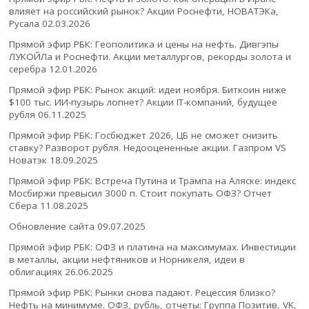
влияет на российский рынок? Акции Роснефти, НОВАТЭКа,
Русала
02.03.2026
Прямой эфир РБК: Геополитика и цены на нефть. Дивгэпы
ЛУКОЙЛа и Роснефти. Акции металлургов, рекорды золота и
серебра
12.01.2026
Прямой эфир РБК: Рынок акций: идеи ноября. Биткоин ниже
$100 тыс. ИИ-пузырь лопнет? Акции IT-компаний, будущее
рубля
06.11.2025
Прямой эфир РБК: Госбюджет 2026, ЦБ не сможет снизить
ставку? Разворот рубля. Недооцененные акции. Газпром VS
Новатэк
18.09.2025
Прямой эфир РБК: Встреча Путина и Трампа на Аляске: индекс
Мосбиржи превысил 3000 п. Стоит покупать ОФЗ? Отчет
Сбера
11.08.2025
Обновление сайта
09.07.2025
Прямой эфир РБК: ОФЗ и платина на максимумах. Инвестиции
в металлы, акции нефтяников и Норникеля, идеи в
облигациях
26.06.2025
Прямой эфир РБК: Рынки снова падают. Рецессия близко?
Нефть на минимуме. ОФЗ, рубль, отчеты: Группа Позитив, VK,