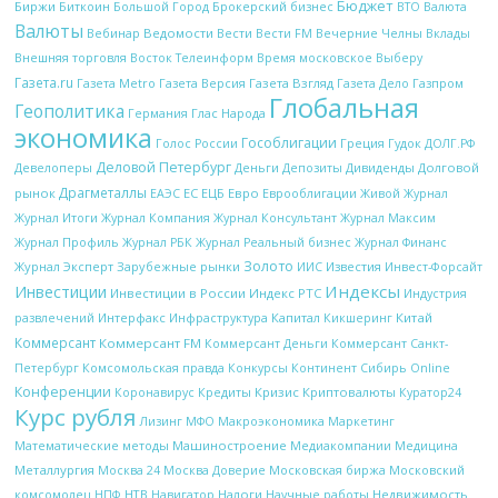
Бюджет
Биржи
Биткоин
Брокерский бизнес
Большой Город
ВТО
Валюта
Валюты
Вебинар
Ведомости
Вести
Вечерние Челны
Вести FM
Вклады
Внешняя торговля
Восток Телеинформ
Время московское
Выберу
Газета.ru
Газета Metro
Газета Версия
Газета Взгляд
Газета Дело
Газпром
Глобальная
Геополитика
Глас Народа
Германия
экономика
Гособлигации
Греция
Гудок
Голос России
ДОЛГ.РФ
Деловой Петербург
Девелоперы
Деньги
Дивиденды
Долговой
Депозиты
Драгметаллы
рынок
ЕС
ЕЦБ
Евро
Еврооблигации
ЕАЭС
Живой Журнал
Журнал Итоги
Журнал Компания
Журнал Консультант
Журнал Максим
Журнал Профиль
Журнал РБК
Журнал Реальный бизнес
Журнал Финанс
Золото
Журнал Эксперт
Зарубежные рынки
Известия
ИИС
Инвест-Форсайт
Индексы
Инвестиции
Инвестиции в России
Индекс РТС
Индустрия
Интерфакс
Капитал
Китай
развлечений
Инфраструктура
Кикшеринг
Коммерсант
Коммерсант FM
Коммерсант Деньги
Коммерсант Санкт-
Петербург
Комсомольская правда
Конкурсы
Континент Сибирь Online
Конференции
Кредиты
Кризис
Криптовалюты
Коронавирус
Куратор24
Курс рубля
Макроэкономика
Лизинг
МФО
Маркетинг
Математические методы
Машиностроение
Медиакомпании
Медицина
Металлургия
Московская биржа
Москва 24
Москва Доверие
Московский
НТВ
Налоги
Научные работы
Недвижимость
комсомолец
НПФ
Навигатор