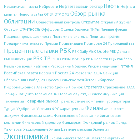
Нефть
Нефтегазовый сектор
Независимая газета
Нейросети
Нефть и
Обзор рынка
ОПЕК
ОФЗ
капитал
Новости сайта
ОТР
Облигации
Открытие
Открытый журнал
Общественный контроль
Отчетность
Отрасли
Оффшоры
Оценка бизнеса
ПИФы
Паевые фонды
Прайм
Платежные системы
Политика
Пищевая промышленность
Природный газ
Предпринимательство
Премии
Приватизация
Приморье 24
РБК
Процентные ставки
РБК Quote
РБК Daily
РБК Деньги
РБК ТВ
РЖД-Партнер
РИА Новости
Рамблер
РБК Инвестиции
РЕПО
РЦБ
Ритейл
Рейтинги
Реальное время
Ресторанный бизнес
Риск-менеджмент
Российская газета
Россия 24
Россия 1
США
Санкции
Ростов 161
Сбережения
Свободная Пресса
Сельское хозяйство
Сибирское
Стратегия
Срочный рынок
ТАСС
Информационное Агентство
Страхование
Телекоммуникации
Тарифы
Татцентр
Телеканал 360
Телеканал Дождь
Товарные рынки
Технологии
Транспортные компании
Туроператоры
Финам
Украина
ФРС
Финансовая
Турция
Удобрения
Фармацевтика
академия
Финансовая газета
Финансовое образование
Финансовые
Финмаркет
Фондовый рынок
компании
Финансовый директор
Фонды
Цветные металлы
Фьючерсы
Хеджирование
Химия
Экология
Экономика
Электроэнергетика
Экономическая теория