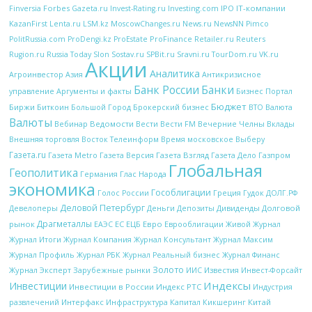
Forbes
Investing.com
IPO
IT-компании
Finversia
Gazeta.ru
Invest-Rating.ru
KazanFirst
Lenta.ru
LSM.kz
MoscowChanges.ru
News.ru
NewsNN
Pimco
ProFinance
Reuters
PolitRussia.com
ProDengi.kz
ProEstate
Retailer.ru
Rugion.ru
Russia Today
Slon
Sostav.ru
SPBit.ru
Sravni.ru
TourDom.ru
VK.ru
Акции
Аналитика
Антикризисное
Агроинвестор
Азия
Банк России
Банки
управление
Аргументы и факты
Бизнес Портал
Бюджет
Биржи
Биткоин
Брокерский бизнес
Большой Город
ВТО
Валюта
Валюты
Вебинар
Ведомости
Вести
Вечерние Челны
Вести FM
Вклады
Внешняя торговля
Восток Телеинформ
Время московское
Выберу
Газета.ru
Газета Metro
Газета Версия
Газета Взгляд
Газета Дело
Газпром
Глобальная
Геополитика
Глас Народа
Германия
экономика
Гособлигации
Греция
Гудок
Голос России
ДОЛГ.РФ
Деловой Петербург
Девелоперы
Деньги
Дивиденды
Долговой
Депозиты
Драгметаллы
рынок
ЕС
ЕЦБ
Евро
Еврооблигации
ЕАЭС
Живой Журнал
Журнал Итоги
Журнал Компания
Журнал Консультант
Журнал Максим
Журнал Профиль
Журнал РБК
Журнал Реальный бизнес
Журнал Финанс
Золото
Журнал Эксперт
Зарубежные рынки
Известия
ИИС
Инвест-Форсайт
Индексы
Инвестиции
Инвестиции в России
Индекс РТС
Индустрия
Интерфакс
Капитал
Китай
развлечений
Инфраструктура
Кикшеринг