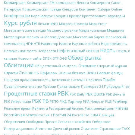
Коммерсант
Коммерсант FM
Коммерсант Деньги
Коммерсант Санкт-
Петербург
Комсомольская правда
Конкурсы
Континент Сибирь Online
Конференции
Кредиты
Кризис
Криптовалюты
Коронавирус
Куратор24
Курс рубля
Макроэкономика
Лизинг
МФО
Маркетинг
Математические методы
Машиностроение
Медиакомпании
Медицина
Металлургия
Московская биржа
Москва 24
Москва Доверие
Московский
НТВ
Налоги
Научные работы
Недвижимость
комсомолец
НПФ
Навигатор
Нефть
Нефтегазовый сектор
Независимая газета
Нейросети
Нефть и
Обзор рынка
ОПЕК
ОФЗ
капитал
Новости сайта
ОТР
Облигации
Открытие
Открытый журнал
Общественный контроль
Отчетность
Отрасли
Оффшоры
Оценка бизнеса
ПИФы
Паевые фонды
Прайм
Платежные системы
Политика
Пищевая промышленность
Природный газ
Предпринимательство
Премии
Приватизация
Приморье 24
РБК
Процентные ставки
РБК Quote
РБК Daily
РБК Деньги
РБК ТВ
РЖД-Партнер
РИА Новости
Рамблер
РБК Инвестиции
РЕПО
РЦБ
Ритейл
Рейтинги
Реальное время
Ресторанный бизнес
Риск-менеджмент
Российская газета
Россия 24
Россия 1
США
Санкции
Ростов 161
Сбережения
Свободная Пресса
Сельское хозяйство
Сибирское
Стратегия
Срочный рынок
ТАСС
Информационное Агентство
Страхование